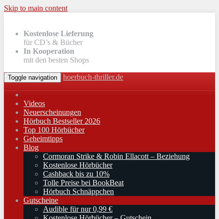
Skip to main content
Kostenlose Lieferung
für CD’s & Bücher
In Kooperation
mit den besten Shops
hoerbuch-thriller.de
Toggle navigation
Videos
Neuerscheinungen
Hörbuch Bestseller 2026
Top 100 Hörbücher
Geheimtipps
Blog
Cormoran Strike & Robin Ellacott – Beziehung
Kostenlose Hörbücher
Cashback bis zu 10%
Tolle Preise bei BookBeat
Hörbuch Schnäppchen
Gutscheine
Audible für nur 0,99 €
Kostenlose Hörbücher – Gutschein