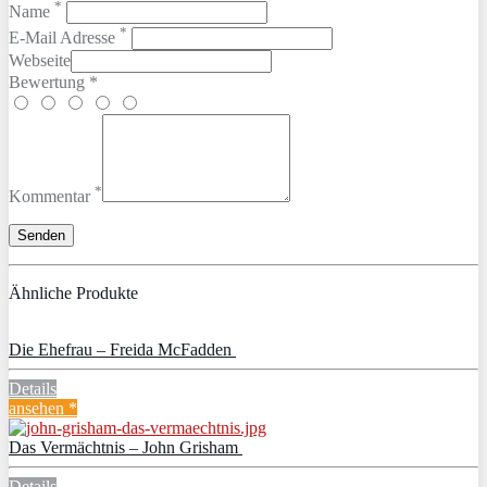
*
Name
*
E-Mail Adresse
Webseite
Bewertung *
*
Kommentar
Ähnliche Produkte
Die Ehefrau – Freida McFadden
Details
ansehen *
Das Vermächtnis – John Grisham
Details