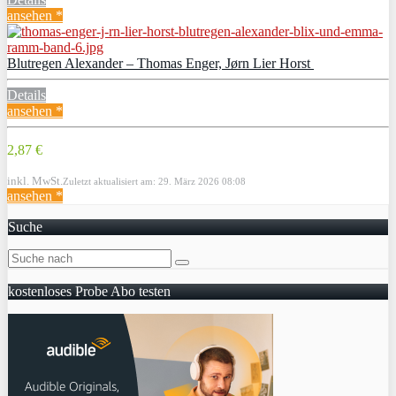
ansehen *
Blutregen Alexander – Thomas Enger, Jørn Lier Horst
Details
ansehen *
2,87 €
inkl. MwSt.
Zuletzt aktualisiert am: 29. März 2026 08:08
ansehen *
Suche
kostenloses Probe Abo testen