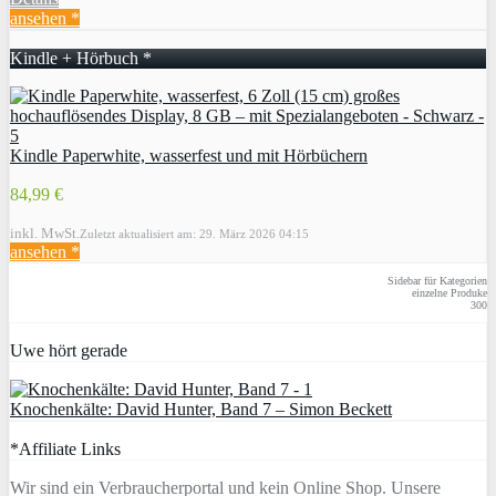
ansehen *
Kindle + Hörbuch *
Kindle Paperwhite, wasserfest und mit Hörbüchern
84,99 €
inkl. MwSt.
Zuletzt aktualisiert am: 29. März 2026 04:15
ansehen *
Sidebar für Kategorien
einzelne Produke
300
Uwe hört gerade
Knochenkälte: David Hunter, Band 7 – Simon Beckett
*Affiliate Links
Wir sind ein Verbraucherportal und kein Online Shop. Unsere