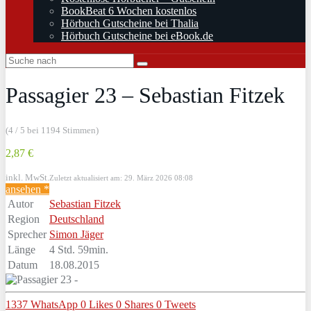
BookBeat 6 Wochen kostenlos
Hörbuch Gutscheine bei Thalia
Hörbuch Gutscheine bei eBook.de
Passagier 23 – Sebastian Fitzek
(4 / 5 bei 1194 Stimmen)
2,87 €
inkl. MwSt.
Zuletzt aktualisiert am: 29. März 2026 08:08
ansehen *
Autor
Sebastian Fitzek
Region
Deutschland
Sprecher
Simon Jäger
Länge
4 Std. 59min.
Datum
18.08.2015
1337
WhatsApp
0
Likes
0
Shares
0
Tweets