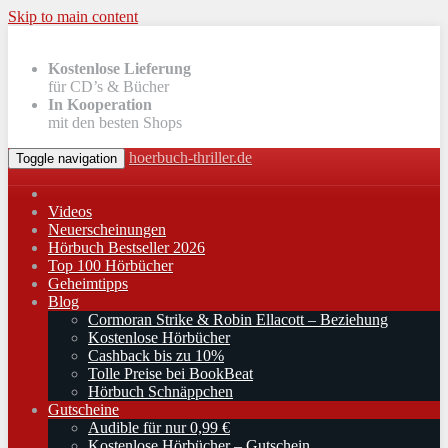
Skip to main content
Kostenlose Lieferung
für CD’s & Bücher
In Kooperation
mit den besten Shops
hoerbuch-thriller.de
Toggle navigation
Videos
Neuerscheinungen
Hörbuch Bestseller 2026
Top 100 Hörbücher
Geheimtipps
Blog
Cormoran Strike & Robin Ellacott – Beziehung
Kostenlose Hörbücher
Cashback bis zu 10%
Tolle Preise bei BookBeat
Hörbuch Schnäppchen
Gutscheine
Audible für nur 0,99 €
Kostenlose Hörbücher – Gutschein