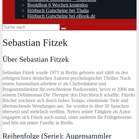
BookBeat 6 Wochen kostenlos
Hörbuch Gutscheine bei Thalia
Hörbuch Gutscheine bei eBook.de
Sebastian Fitzek
Über Sebastian Fitzek
Sebastian Fitzek wurde 1971 in Berlin geboren und zählt zu den
erfolgreichsten deutschen Autoren psychologischer Thriller. Nach
einem Jurastudium arbeitete er als Chefredakteur und
Programmdirektor für verschiedene Radiosender, bevor er 2006 mit
seinem Debütroman
Die Therapie
den Durchbruch schaffte. Fitzeks
Bücher zeichnen sich durch hohes Tempo, emotionale Tiefe und
überraschende Wendungen aus. Sie wurden in über 30 Sprachen
übersetzt und mehrfach verfilmt. Neben seiner Tätigkeit als Autor
engagiert sich Fitzek auch sozial, unter anderem für Frühgeborene,
und lebt mit seiner Familie in Berlin.
Reihenfolge (Serie): Augensammler