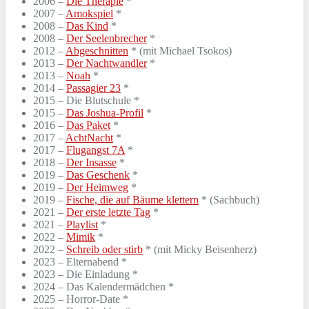
2006 –
Die Therapie
*
2007 –
Amokspiel
*
2008 –
Das Kind
*
2008 –
Der Seelenbrecher
*
2012 –
Abgeschnitten
* (mit Michael Tsokos)
2013 –
Der Nachtwandler
*
2013 –
Noah
*
2014 –
Passagier 23
*
2015 – Die Blutschule *
2015 –
Das Joshua-Profil
*
2016 –
Das Paket
*
2017 –
AchtNacht
*
2017 –
Flugangst 7A
*
2018 –
Der Insasse
*
2019 –
Das Geschenk
*
2019 –
Der Heimweg
*
2019 –
Fische, die auf Bäume klettern
* (Sachbuch)
2021 –
Der erste letzte Tag
*
2021 –
Playlist
*
2022 –
Mimik
*
2022 –
Schreib oder stirb
* (mit Micky Beisenherz)
2023 – Elternabend *
2023 – Die Einladung *
2024 – Das Kalendermädchen *
2025 – Horror-Date *