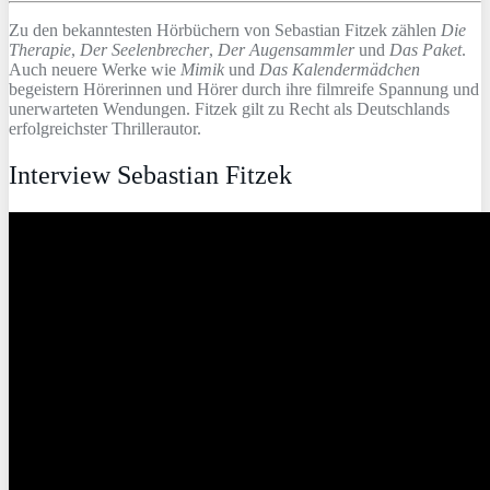
Zu den bekanntesten Hörbüchern von Sebastian Fitzek zählen
Die
Therapie
,
Der Seelenbrecher
,
Der Augensammler
und
Das Paket
.
Auch neuere Werke wie
Mimik
und
Das Kalendermädchen
begeistern Hörerinnen und Hörer durch ihre filmreife Spannung und
unerwarteten Wendungen. Fitzek gilt zu Recht als Deutschlands
erfolgreichster Thrillerautor.
Interview Sebastian Fitzek