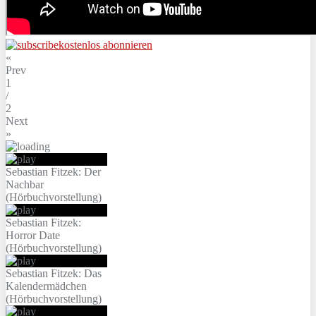
kostenlos abonnieren
«
Prev
1
/
2
Next
»
Sebastian Fitzek: Der
Nachbar
(Hörbuchvorstellung)
Sebastian Fitzek:
Horror Date
(Hörbuchvorstellung)
Sebastian Fitzek: Das
Kalendermädchen
(Hörbuchvorstellung)