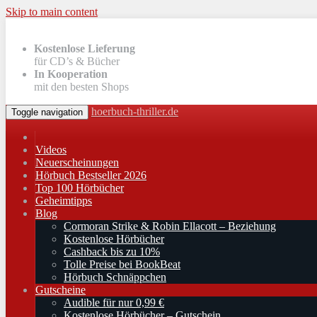
Skip to main content
Kostenlose Lieferung
für CD’s & Bücher
In Kooperation
mit den besten Shops
hoerbuch-thriller.de
Toggle navigation
Videos
Neuerscheinungen
Hörbuch Bestseller 2026
Top 100 Hörbücher
Geheimtipps
Blog
Cormoran Strike & Robin Ellacott – Beziehung
Kostenlose Hörbücher
Cashback bis zu 10%
Tolle Preise bei BookBeat
Hörbuch Schnäppchen
Gutscheine
Audible für nur 0,99 €
Kostenlose Hörbücher – Gutschein