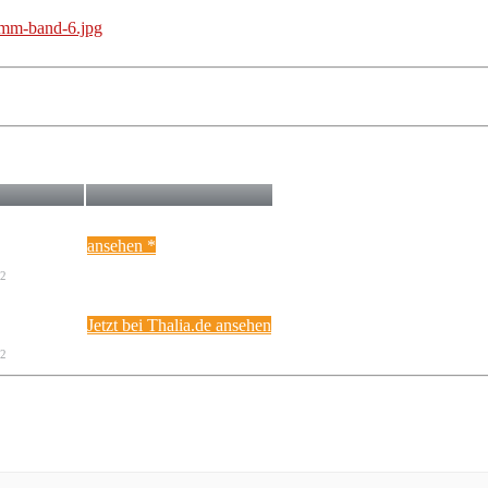
ansehen *
12
Jetzt bei Thalia.de ansehen
12