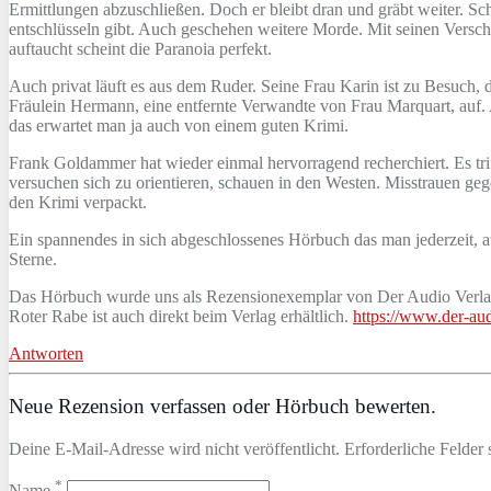
Ermittlungen abzuschließen. Doch er bleibt dran und gräbt weiter. Sc
entschlüsseln gibt. Auch geschehen weitere Morde. Mit seinen Versch
auftaucht scheint die Paranoia perfekt.
Auch privat läuft es aus dem Ruder. Seine Frau Karin ist zu Besuc
Fräulein Hermann, eine entfernte Verwandte von Frau Marquart, auf. Al
das erwartet man ja auch von einem guten Krimi.
Frank Goldammer hat wieder einmal hervorragend recherchiert. Es trif
versuchen sich zu orientieren, schauen in den Westen. Misstrauen gegen
den Krimi verpackt.
Ein spannendes in sich abgeschlossenes Hörbuch das man jederzeit
Sterne.
Das Hörbuch wurde uns als Rezensionexemplar von Der Audio Verlag 
Roter Rabe ist auch direkt beim Verlag erhältlich.
https://www.der-aud
Antworten
Neue Rezension verfassen oder Hörbuch bewerten.
Deine E-Mail-Adresse wird nicht veröffentlicht. Erforderliche Felder 
*
Name