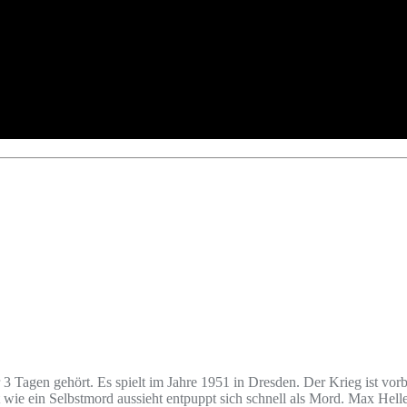
Tagen gehört. Es spielt im Jahre 1951 in Dresden. Der Krieg ist vorbe
e ein Selbstmord aussieht entpuppt sich schnell als Mord. Max Heller