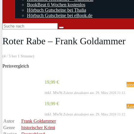
BookBeat 6 Wochen kostenlos
Hörbuch Gutscheine bei Thalia
Hörbuch Gutscheine bei eBook.de
Roter Rabe – Frank Goldammer
(4 / 5 bei 1 Stimme)
Preisvergleich
19,99 €
ans
inkl. MwSt.
Zuletzt aktualisiert am: 29. März 2026 11:12
19,99 €
Ans
inkl. MwSt.
Zuletzt aktualisiert am: 29. März 2026 11:12
Autor
Frank Goldammer
Genre
historischer Krimi