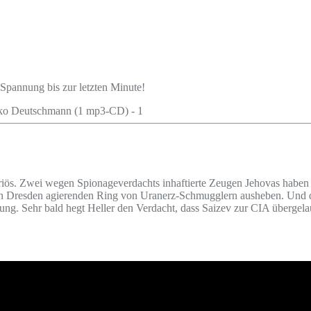
 Spannung bis zur letzten Minute!
riös. Zwei wegen Spionageverdachts inhaftierte Zeugen Jehovas haben 
n in Dresden agierenden Ring von Uranerz-Schmugglern ausheben. Und d
zung. Sehr bald hegt Heller den Verdacht, dass Saizev zur CIA übergelau