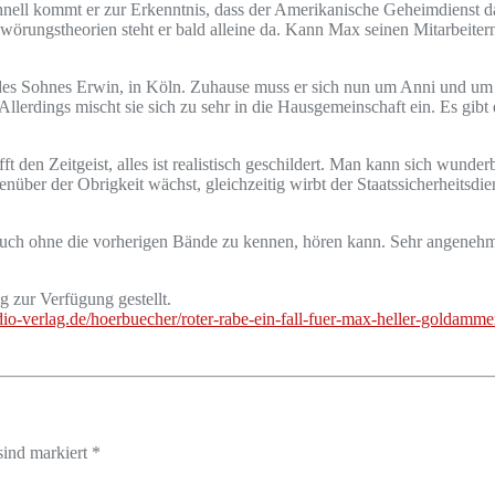
hnell kommt er zur Erkenntnis, dass der Amerikanische Geheimdienst dah
wörungstheorien steht er bald alleine da. Kann Max seinen Mitarbeiter
h, des Sohnes Erwin, in Köln. Zuhause muss er sich nun um Anni und 
lerdings mischt sie sich zu sehr in die Hausgemeinschaft ein. Es gibt 
ft den Zeitgeist, alles ist realistisch geschildert. Man kann sich wun
über der Obrigkeit wächst, gleichzeitig wirbt der Staatssicherheitsdienst
, auch ohne die vorherigen Bände zu kennen, hören kann. Sehr angen
zur Verfügung gestellt.
io-verlag.de/hoerbuecher/roter-rabe-ein-fall-fuer-max-heller-goldamm
sind markiert *