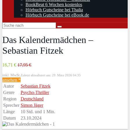
BookBeat 6 Wochen kostenlos
Hörbuch Gutscheine bei Thalia
Hörbuch Gutscheine bei eBook.de
Das Kalendermädchen –
Sebastian Fitzek
16,71 €
17,95 €
inkl. MwSt.
Zuletzt aktualisiert am: 29. März 2026 04:35
ansehen *
Autor
Sebastian Fitzek
Genre
Psycho-Thriller
Region
Deutschland
Sprecher
Simon Jäger
Länge
10 Std. und 1 Min.
Datum
23.10.2024