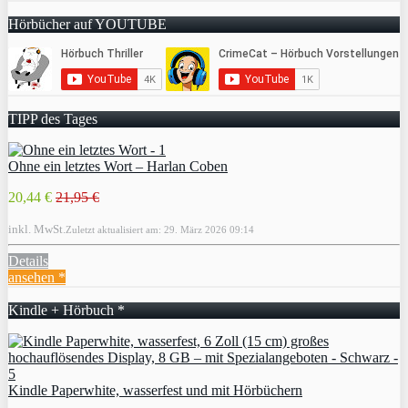
Hörbücher auf YOUTUBE
TIPP des Tages
Ohne ein letztes Wort – Harlan Coben
20,44 €
21,95 €
inkl. MwSt.
Zuletzt aktualisiert am: 29. März 2026 09:14
Details
ansehen *
Kindle + Hörbuch *
Kindle Paperwhite, wasserfest und mit Hörbüchern