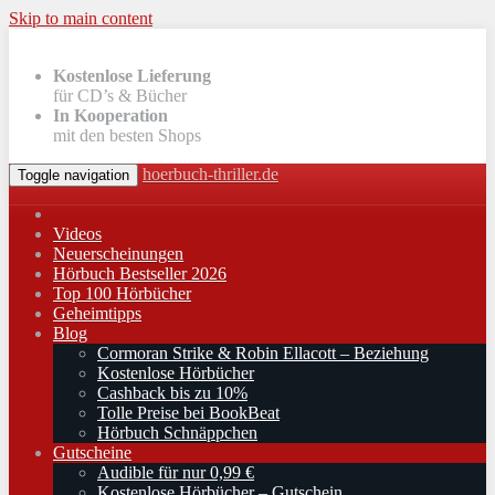
Skip to main content
Kostenlose Lieferung
für CD’s & Bücher
In Kooperation
mit den besten Shops
hoerbuch-thriller.de
Toggle navigation
Videos
Neuerscheinungen
Hörbuch Bestseller 2026
Top 100 Hörbücher
Geheimtipps
Blog
Cormoran Strike & Robin Ellacott – Beziehung
Kostenlose Hörbücher
Cashback bis zu 10%
Tolle Preise bei BookBeat
Hörbuch Schnäppchen
Gutscheine
Audible für nur 0,99 €
Kostenlose Hörbücher – Gutschein