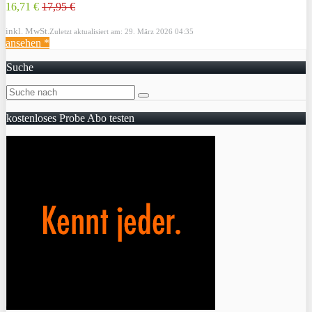
16,71 €
17,95 €
inkl. MwSt.
Zuletzt aktualisiert am: 29. März 2026 04:35
ansehen *
Suche
kostenloses Probe Abo testen