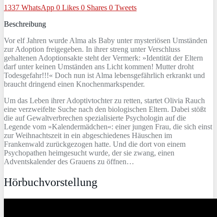
1337
WhatsApp
0
Likes
0
Shares
0
Tweets
Beschreibung
Vor elf Jahren wurde Alma als Baby unter mysteriösen Umständen
zur Adoption freigegeben. In ihrer streng unter Verschluss
gehaltenen Adoptionsakte steht der Vermerk: »Identität der Eltern
darf unter keinen Umständen ans Licht kommen! Mutter droht
Todesgefahr!!!« Doch nun ist Alma lebensgefährlich erkrankt und
braucht dringend einen Knochenmarkspender.
Um das Leben ihrer Adoptivtochter zu retten, startet Olivia Rauch
eine verzweifelte Suche nach den biologischen Eltern. Dabei stößt
die auf Gewaltverbrechen spezialisierte Psychologin auf die
Legende vom »Kalendermädchen«: einer jungen Frau, die sich einst
zur Weihnachtszeit in ein abgeschiedenes Häuschen im
Frankenwald zurückgezogen hatte. Und die dort von einem
Psychopathen heimgesucht wurde, der sie zwang, einen
Adventskalender des Grauens zu öffnen…
Hörbuchvorstellung