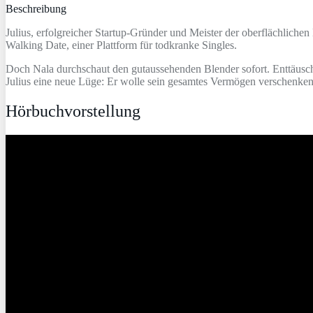
Beschreibung
Julius, erfolgreicher Startup-Gründer und Meister der oberflächlichen
Walking Date, einer Plattform für todkranke Singles.
Doch Nala durchschaut den gutaussehenden Blender sofort. Enttäuscht 
Julius eine neue Lüge: Er wolle sein gesamtes Vermögen verschenken
Hörbuchvorstellung