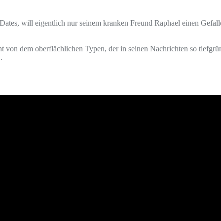
 Dates, will eigentlich nur seinem kranken Freund Raphael einen Gefalle
von dem oberflächlichen Typen, der in seinen Nachrichten so tiefgründig
.