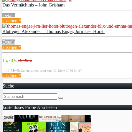
Das Vermächtnis – John Grisham
Details
ansehen *
Blutregen Alexander – Thomas Enger, Jørn Lier Horst
Details
ansehen *
15,78 €
16,95 €
inkl. MwSt.
Zuletzt aktualisiert am: 29. März 2026 04:37
ansehen *
Suche
kostenloses Probe Abo testen