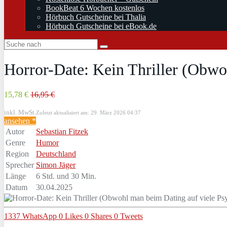
BookBeat 6 Wochen kostenlos
Hörbuch Gutscheine bei Thalia
Hörbuch Gutscheine bei eBook.de
Horror-Date: Kein Thriller (Obwoh
15,78 €
16,95 €
inkl. MwSt.
Zuletzt aktualisiert am: 29. März 2026 04:37
ansehen *
Autor
Sebastian Fitzek
Genre
Humor
Region
Deutschland
Sprecher
Simon Jäger
Länge
6 Std. und 30 Min.
Datum
30.04.2025
1337
WhatsApp
0
Likes
0
Shares
0
Tweets