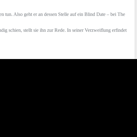
n tun. Also geht er an dessen Stelle auf ein Blind Date – bei The
 schien, stellt sie ihn zur Rede. In seiner Verzweiflung erfindet