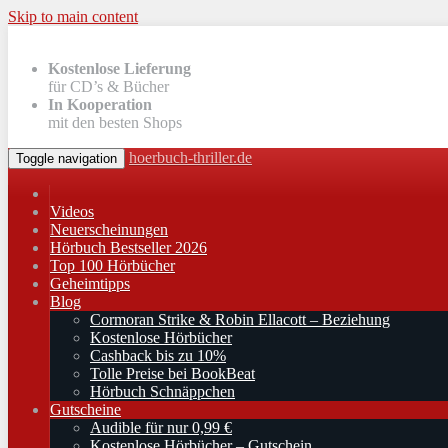
Skip to main content
Kostenlose Lieferung
für CD’s & Bücher
In Kooperation
mit den besten Shops
hoerbuch-thriller.de
Toggle navigation
Videos
Neuerscheinungen
Hörbuch Bestseller 2026
Top 100 Hörbücher
Geheimtipps
Blog
Cormoran Strike & Robin Ellacott – Beziehung
Kostenlose Hörbücher
Cashback bis zu 10%
Tolle Preise bei BookBeat
Hörbuch Schnäppchen
Gutscheine
Audible für nur 0,99 €
Kostenlose Hörbücher – Gutschein