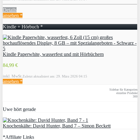
Details
ansehen *
Kindle + Hörbuch *
Kindle Paperwhite, wasserfest und mit Hörbüchern
84,99 €
inkl. MwSt.
Zuletzt aktualisiert am: 29. März 2026 04:15
ansehen *
Sidebar für Kategorien
einzelne Produke
300
Uwe hört gerade
Knochenkälte: David Hunter, Band 7 – Simon Beckett
*Affiliate Links