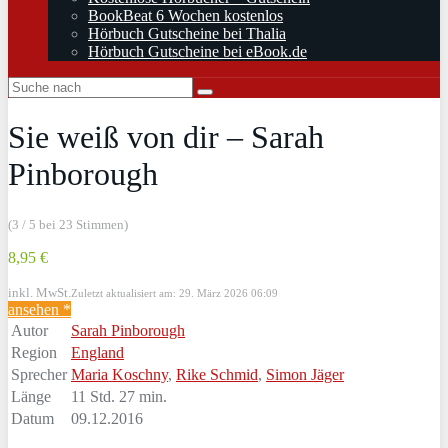
BookBeat 6 Wochen kostenlos
Hörbuch Gutscheine bei Thalia
Hörbuch Gutscheine bei eBook.de
Sie weiß von dir – Sarah
Pinborough
(3 / 5 bei 23 Stimmen)
8,95 €
inkl. MwSt.
Zuletzt aktualisiert am: 29. März 2026 06:09
ansehen *
Autor
Sarah Pinborough
Region
England
Sprecher
Maria Koschny
,
Rike Schmid
,
Simon Jäger
Länge
11 Std. 27 min.
Datum
09.12.2016