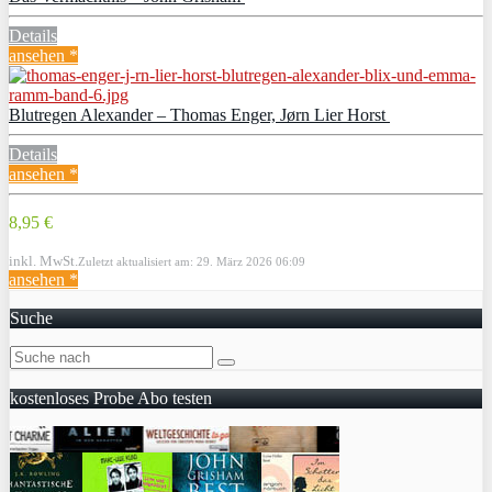
Details
ansehen *
Blutregen Alexander – Thomas Enger, Jørn Lier Horst
Details
ansehen *
8,95 €
inkl. MwSt.
Zuletzt aktualisiert am: 29. März 2026 06:09
ansehen *
Suche
kostenloses Probe Abo testen