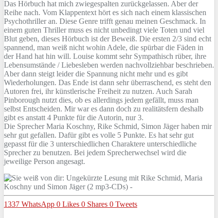
Das Hörbuch hat mich zwiegespalten zurückgelassen. Aber der
Reihe nach. Vom Klappentext hört es sich nach einem klassischen
Psychothriller an. Diese Genre trifft genau meinen Geschmack. In
einem guten Thriller muss es nicht unbedingt viele Toten und viel
Blut geben, dieses Hörbuch ist der Beweiß. Die ersten 2/3 sind echt
spannend, man weiß nicht wohin Adele, die spürbar die Fäden in
der Hand hat hin will. Louise kommt sehr Sympathisch rüber, ihre
Lebensumstände / Liebesleben werden nachvollziehbar beschrieben.
Aber dann steigt leider die Spannung nicht mehr und es gibt
Wiederholungen. Das Ende ist dann sehr überraschend, es steht den
Autoren frei, ihr künstlerische Freiheit zu nutzen. Auch Sarah
Pinborough nutzt dies, ob es allerdings jedem gefällt, muss man
selbst Entscheiden. Mir war es dann doch zu realitätsfern deshalb
gibt es anstatt 4 Punkte für die Autorin, nur 3.
Die Sprecher Maria Koschny, Rike Schmid, Simon Jäger haben mir
sehr gut gefallen. Dafür gibt es volle 5 Punkte. Es hat sehr gut
gepasst für die 3 unterschiedlichen Charaktere unterschiedliche
Sprecher zu benutzen. Bei jedem Sprecherwechsel wird die
jeweilige Person angesagt.
1337
WhatsApp
0
Likes
0
Shares
0
Tweets