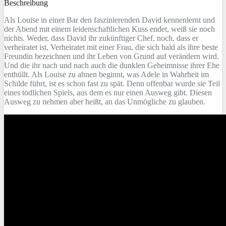
Beschreibung
Als Louise in einer Bar den faszinierenden David kennenlernt und
der Abend mit einem leidenschaftlichen Kuss endet, weiß sie noch
nichts. Weder, dass David ihr zukünftiger Chef, noch, dass er
verheiratet ist. Verheiratet mit einer Frau, die sich bald als ihre beste
Freundin bezeichnen und ihr Leben von Grund auf verändern wird.
Und die ihr nach und nach auch die dunklen Geheimnisse ihrer Ehe
enthüllt. Als Louise zu ahnen beginnt, was Adele in Wahrheit im
Schilde führt, ist es schon fast zu spät. Denn offenbar wurde sie Teil
eines tödlichen Spiels, aus dem es nur einen Ausweg gibt. Diesen
Ausweg zu nehmen aber heißt, an das Unmögliche zu glauben.