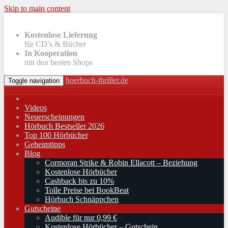
Skip to main content
Kostenlose Lieferung
für CD’s & Bücher
In Kooperation
mit den besten Shops
hoerbuch-thriller.de
Toggle navigation
Videos
Neuerscheinungen
Hörbuch Bestseller 2026
Top 100 Hörbücher
Geheimtipps
Blog
Cormoran Strike & Robin Ellacott – Beziehung
Kostenlose Hörbücher
Cashback bis zu 10%
Tolle Preise bei BookBeat
Hörbuch Schnäppchen
Gutscheine
Audible für nur 0,99 €
Kostenlose Hörbücher – Gutschein