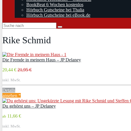
BookBeat 6 Wochen kostenlos
Hörbuch Gutscheine bei Thalia
Hörbuch Gutscheine bei eBook.de
Rike Schmid
Die Fremde in meinem Haus – JP Delaney
20,44 €
21,95 €
inkl. MwSt.
Details
ansehen *
Du gehörst uns – JP Delaney
11,66 €
ab
inkl. MwSt.