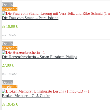
Details
ansehen *
Die Frau vom Strand – Petra Johann
18,99 €
ab
inkl. MwSt.
Details
ansehen *
Die Herzensbrecherin – Susan Elizabeth Phillips
27,88 €
inkl. MwSt.
Details
ansehen *
Broken Memory – C. J. Cooke
19,45 €
ab