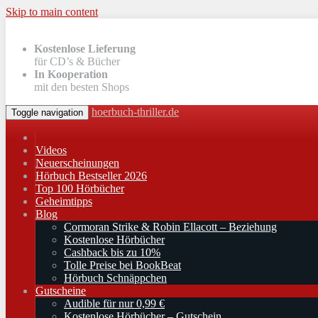
Skip to main content
Kostenlose Lieferung
für CD’s & Bücher
In Kooperation
mit den besten Shops
hoerbuch-thriller.de
Toggle navigation
Videos
Neuerscheinungen
Hörbuch Bestseller 2026
Top 100 Hörbücher
Geheimtipps
Blog
Cormoran Strike & Robin Ellacott – Beziehung
Kostenlose Hörbücher
Cashback bis zu 10%
Tolle Preise bei BookBeat
Hörbuch Schnäppchen
Gutscheine
Audible für nur 0,99 €
Kostenlose Hörbücher – Gutschein