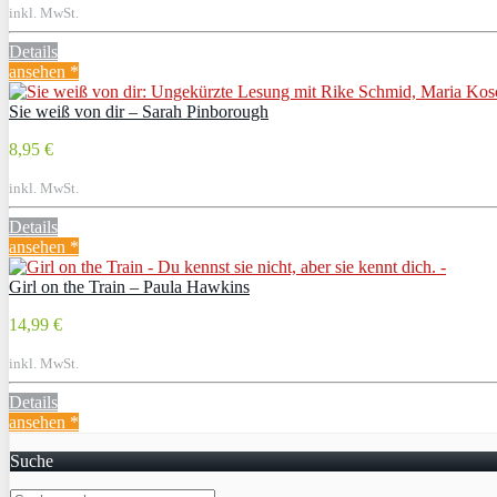
inkl. MwSt.
Details
ansehen *
Sie weiß von dir – Sarah Pinborough
8,95 €
inkl. MwSt.
Details
ansehen *
Girl on the Train – Paula Hawkins
14,99 €
inkl. MwSt.
Details
ansehen *
Suche