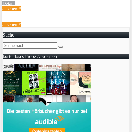
Details
ansehen *
ansehen *
Suche
kostenloses Probe Abo testen