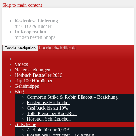
Skip to main content
Kostenlose Lieferung
für CD’s & Bücher
In Kooperation
mit den besten Shops
hoerbuch-thriller.de
Toggle navigation
Videos
Neuerscheinungen
Hörbuch Bestseller 2026
Top 100 Hörbücher
Geheimtipps
Blog
Cormoran Strike & Robin Ellacott – Beziehung
Kostenlose Hörbücher
Cashback bis zu 10%
Tolle Preise bei BookBeat
Hörbuch Schnäppchen
Gutscheine
Audible für nur 0,99 €
Kostenlose Hörbücher – Gutschein