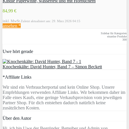
Kindle Paperwhite, wasserfest und mit Hörbüchern
84,99 €
inkl. MwSt.
Zuletzt aktualisiert am: 29. März 2026 04:15
ansehen *
Sidebar für Kategorien
einzelne Produke
300
Uwe hört gerade
Knochenkälte: David Hunter, Band 7 – Simon Beckett
*Affiliate Links
Wir sind ein Verbraucherportal und kein Online Shop. Unsere
Empfehlungen verwenden Affiliate Links. Wir bekommen daher im
Falle eines Kaufs, eine geringe Verkaufsprovision vom jeweiligen
Partner Shop. Für dich entstehen dadurch natürlich keine
zusätzlichen Kosten.
Über den Autor
Hi, ich bin Uwe der Begründer, Betreiber und Admin von