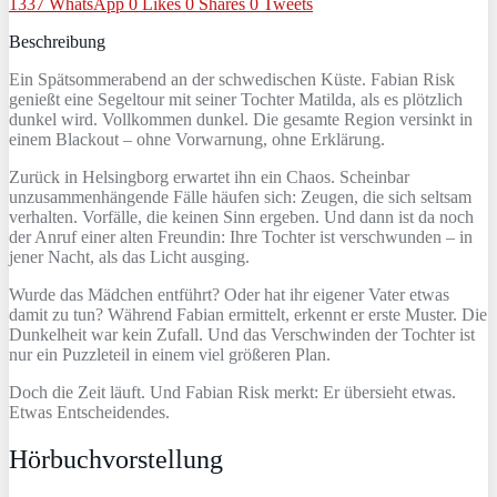
1337
WhatsApp
0
Likes
0
Shares
0
Tweets
Beschreibung
Ein Spätsommerabend an der schwedischen Küste. Fabian Risk
genießt eine Segeltour mit seiner Tochter Matilda, als es plötzlich
dunkel wird. Vollkommen dunkel. Die gesamte Region versinkt in
einem Blackout – ohne Vorwarnung, ohne Erklärung.
Zurück in Helsingborg erwartet ihn ein Chaos. Scheinbar
unzusammenhängende Fälle häufen sich: Zeugen, die sich seltsam
verhalten. Vorfälle, die keinen Sinn ergeben. Und dann ist da noch
der Anruf einer alten Freundin: Ihre Tochter ist verschwunden – in
jener Nacht, als das Licht ausging.
Wurde das Mädchen entführt? Oder hat ihr eigener Vater etwas
damit zu tun? Während Fabian ermittelt, erkennt er erste Muster. Die
Dunkelheit war kein Zufall. Und das Verschwinden der Tochter ist
nur ein Puzzleteil in einem viel größeren Plan.
Doch die Zeit läuft. Und Fabian Risk merkt: Er übersieht etwas.
Etwas Entscheidendes.
Hörbuchvorstellung