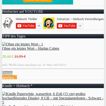
Hörbücher auf YOUTUBE
TIPP des Tages
Ohne ein letztes Wort – Harlan Coben
20,44 €
21,95 €
inkl. MwSt.
Zuletzt aktualisiert am: 29. März 2026 09:14
Details
ansehen *
Kindle + Hörbuch *