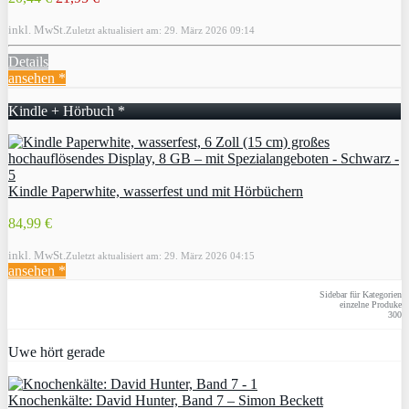
inkl. MwSt.
Zuletzt aktualisiert am: 29. März 2026 09:14
Details
ansehen *
Kindle + Hörbuch *
Kindle Paperwhite, wasserfest und mit Hörbüchern
84,99 €
inkl. MwSt.
Zuletzt aktualisiert am: 29. März 2026 04:15
ansehen *
Sidebar für Kategorien
einzelne Produke
300
Uwe hört gerade
Knochenkälte: David Hunter, Band 7 – Simon Beckett