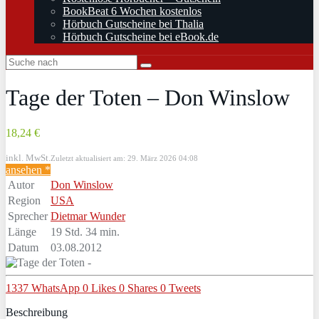
BookBeat 6 Wochen kostenlos
Hörbuch Gutscheine bei Thalia
Hörbuch Gutscheine bei eBook.de
Tage der Toten – Don Winslow
18,24 €
inkl. MwSt.
Zuletzt aktualisiert am: 29. März 2026 04:08
ansehen *
Autor
Don Winslow
Region
USA
Sprecher
Dietmar Wunder
Länge
19 Std. 34 min.
Datum
03.08.2012
1337
WhatsApp
0
Likes
0
Shares
0
Tweets
Beschreibung