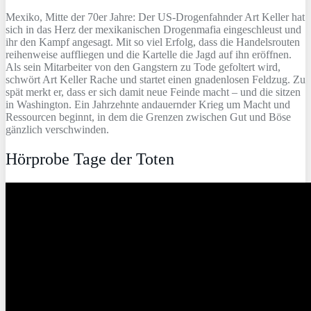
Mexiko, Mitte der 70er Jahre: Der US-Drogenfahnder Art Keller hat
sich in das Herz der mexikanischen Drogenmafia eingeschleust und
ihr den Kampf angesagt. Mit so viel Erfolg, dass die Handelsrouten
reihenweise auffliegen und die Kartelle die Jagd auf ihn eröffnen.
Als sein Mitarbeiter von den Gangstern zu Tode gefoltert wird,
schwört Art Keller Rache und startet einen gnadenlosen Feldzug. Zu
spät merkt er, dass er sich damit neue Feinde macht – und die sitzen
in Washington. Ein Jahrzehnte andauernder Krieg um Macht und
Ressourcen beginnt, in dem die Grenzen zwischen Gut und Böse
gänzlich verschwinden.
Hörprobe Tage der Toten