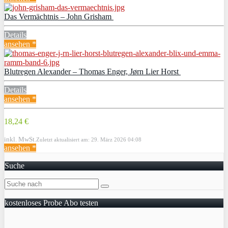
Das Vermächtnis – John Grisham
Details
ansehen *
Blutregen Alexander – Thomas Enger, Jørn Lier Horst
Details
ansehen *
18,24 €
inkl. MwSt.
Zuletzt aktualisiert am: 29. März 2026 04:08
ansehen *
Suche
kostenloses Probe Abo testen