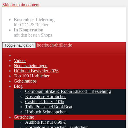
Skip to main content
Kostenlose Lieferung
für CD’s & Bücher
In Kooperation
mit den besten Shops
hoerbuch-thriller.de
Toggle navigation
Videos
Neuerscheinungen
Hörbuch Bestseller 2026
Top 100 Hörbücher
Geheimtipps
Blog
Cormoran Strike & Robin Ellacott – Beziehung
Kostenlose Hörbücher
Cashback bis zu 10%
Tolle Preise bei BookBeat
Hörbuch Schnäppchen
Gutscheine
Audible für nur 0,99 €
Kostenlose Hörbücher – Gutschein