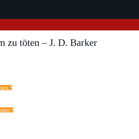
zu töten – J. D. Barker
ehen *
ehen *