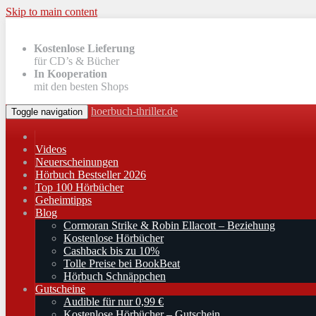
Skip to main content
Kostenlose Lieferung
für CD’s & Bücher
In Kooperation
mit den besten Shops
hoerbuch-thriller.de
Toggle navigation
Videos
Neuerscheinungen
Hörbuch Bestseller 2026
Top 100 Hörbücher
Geheimtipps
Blog
Cormoran Strike & Robin Ellacott – Beziehung
Kostenlose Hörbücher
Cashback bis zu 10%
Tolle Preise bei BookBeat
Hörbuch Schnäppchen
Gutscheine
Audible für nur 0,99 €
Kostenlose Hörbücher – Gutschein