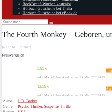
BookBeat 6 Wochen kostenlos
Hörbuch Gutscheine bei Thalia
Hörbuch Gutscheine bei eBook.de
The Fourth Monkey – Geboren, um 
(4.5 / 5 bei 1 Stimme)
Preisvergleich
5,95 €
ans
inkl. MwSt.
Zuletzt aktualisiert am: 29. März 2026 04:13
12,59 €
Ans
inkl. MwSt.
Zuletzt aktualisiert am: 29. März 2026 04:13
Autor
J. D. Barker
Genre
Psycho-Thriller
,
Suspense-Thriller
Region
USA