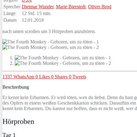
Sprecher
Dietmar Wunder
,
Marie Bierstedt
,
Oliver Brod
Länge
12 Std. 15 min.
Datum
12.01.2018
nach unten scrollen um 3 Hörproben anzuhören.
1337
WhatsApp
0
Likes
0
Shares
0
Tweets
Beschreibung
Er kennt kein Erbarmen. Er wird töten, wen du liebst. Denn du hast ge
des Opfers in einem weißen Geschenkkarton schicken. Daraufhin ein A
kennt kein Erbarmen. Du kannst nur hoffen, dass er nicht weiß, wer du 
Hörproben
Tag 1