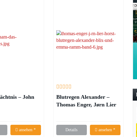
ächtnis – John
Blutregen Alexander –
Thomas Enger, Jørn Lier
Horst
ansehen *
Details
ansehen *