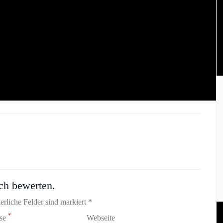
ch bewerten.
erliche Felder sind markiert *
*
sse
Webseite