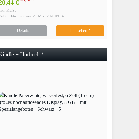
20,44 €
inkl. MwSt.
Zuletzt aktualisiert am: 29. März 2026 09:14
Details
ansehen *
Kindle + Hörbuch *