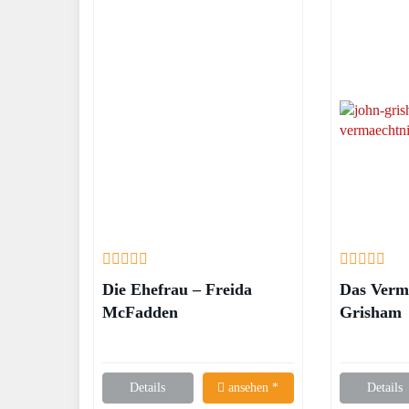
Die Ehefrau – Freida
Das Verm
McFadden
Grisham
Details
ansehen *
Details