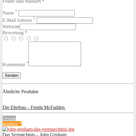
Felder sind markiert *
*
Name
*
E-Mail Adresse
Webseite
Bewertung *
*
Kommentar
Ähnliche Produkte
Die Ehefrau – Freida McFadden
Details
ansehen *
Das Vermächtnis – John Grisham