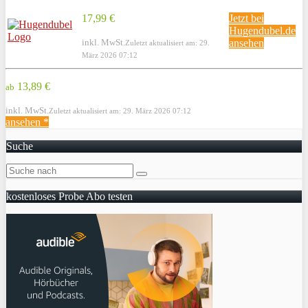
17,99 €
Jetzt bei
Hugendubel.de
inkl. MwSt.
ansehen
Zuletzt aktualisiert am: 29.
März 2026 07:12
13,89 €
ab
inkl. MwSt.
Zuletzt aktualisiert am: 29. März 2026 07:12
ansehen *
Suche
kostenloses Probe Abo testen