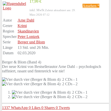
17,99 €
Ansehen *
inkl. MwSt.
Zuletzt aktualisiert am: 29.
März 2026 07:12
Autor
Arne Dahl
Genre
Krimi
Region
Skandinavien
Sprecher
Peter Lontzek
Serie
Berger und Blom
Länge
13 Std. und 26 Min.
Datum
02.03.2020
Berger & Blom (Band 4)
Der neue Krimi von Bestsellerautor Arne Dahl – psychologisch
raffiniert, rasant und fintenreich wie nie!
1337
WhatsApp
0
Likes
0
Shares
0
Tweets