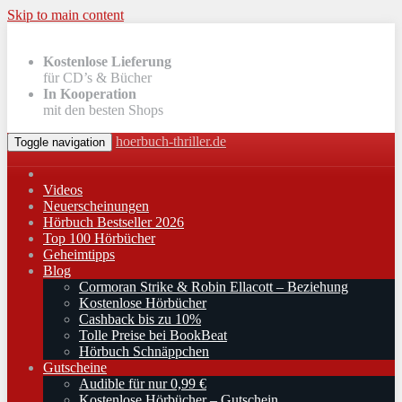
Skip to main content
Kostenlose Lieferung
für CD’s & Bücher
In Kooperation
mit den besten Shops
hoerbuch-thriller.de
Toggle navigation
Videos
Neuerscheinungen
Hörbuch Bestseller 2026
Top 100 Hörbücher
Geheimtipps
Blog
Cormoran Strike & Robin Ellacott – Beziehung
Kostenlose Hörbücher
Cashback bis zu 10%
Tolle Preise bei BookBeat
Hörbuch Schnäppchen
Gutscheine
Audible für nur 0,99 €
Kostenlose Hörbücher – Gutschein