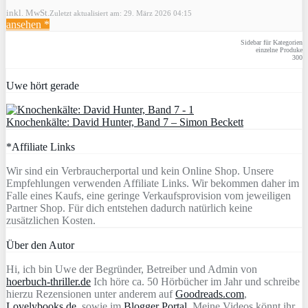
inkl. MwSt.
Zuletzt aktualisiert am: 29. März 2026 04:15
ansehen *
Sidebar für Kategorien
einzelne Produke
300
Uwe hört gerade
Knochenkälte: David Hunter, Band 7 – Simon Beckett
*Affiliate Links
Wir sind ein Verbraucherportal und kein Online Shop. Unsere
Empfehlungen verwenden Affiliate Links. Wir bekommen daher im
Falle eines Kaufs, eine geringe Verkaufsprovision vom jeweiligen
Partner Shop. Für dich entstehen dadurch natürlich keine
zusätzlichen Kosten.
Über den Autor
Hi, ich bin Uwe der Begründer, Betreiber und Admin von
hoerbuch-thriller.de
Ich höre ca. 50 Hörbücher im Jahr und schreibe
hierzu Rezensionen unter anderem auf
Goodreads.com
,
Lovelybooks.de
, sowie im
Blogger Portal
. Meine Videos könnt ihr