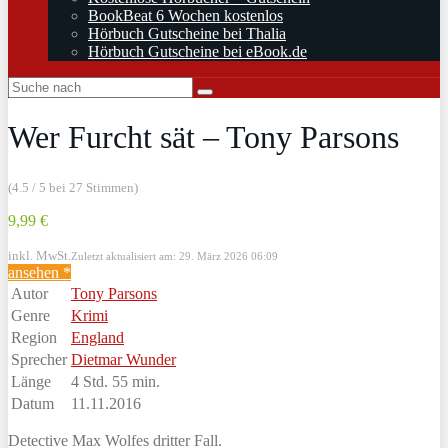
BookBeat 6 Wochen kostenlos
Hörbuch Gutscheine bei Thalia
Hörbuch Gutscheine bei eBook.de
Wer Furcht sät – Tony Parsons
(4.5 / 5 bei 27 Stimmen)
9,99 €
inkl. MwSt.
Zuletzt aktualisiert am: 29. März 2026 06:09
ansehen *
Autor
Tony Parsons
Genre
Krimi
Region
England
Sprecher
Dietmar Wunder
Länge
4 Std. 55 min.
Datum
11.11.2016
Detective Max Wolfes dritter Fall.