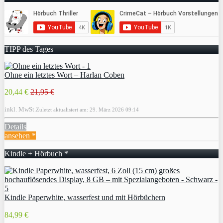
TIPP des Tages
Ohne ein letztes Wort – Harlan Coben
20,44 €
21,95 €
inkl. MwSt.
Zuletzt aktualisiert am: 29. März 2026 09:14
Details
ansehen *
Kindle + Hörbuch *
Kindle Paperwhite, wasserfest und mit Hörbüchern
84,99 €