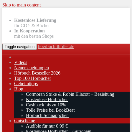
Skip to main content
Kostenlose Lieferung
für CD’s & Bücher
In Kooperation
mit den besten Shops
hoerbuch-thriller.de
Toggle navigation
Videos
Neuerscheinungen
Hörbuch Bestseller 2026
Top 100 Hörbücher
Geheimtipps
Blog
Cormoran Strike & Robin Ellacott – Beziehung
Kostenlose Hörbücher
Cashback bis zu 10%
Tolle Preise bei BookBeat
Hörbuch Schnäppchen
Gutscheine
Audible für nur 0,99 €
Kostenlose Hörbücher – Gutschein