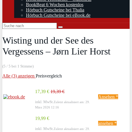
BookBeat 6 Wochen kostenlos
Hörbuch Gutscheine bei Thalia
Hörbuch Gutscheine bei eBook.de
Wisting und der See des
Vergessens – Jørn Lier Horst
(5 / 5 bei 1 Stimme)
Alle (3) anzeigen
Preisvergleich
17,39 €
19,39 €
Ansehen *
inkl. MwSt.
Zuletzt aktualisiert am: 29.
März 2026 12:16
19,99 €
ansehen *
inkl. MwSt.
Zuletzt aktualisiert am: 29.