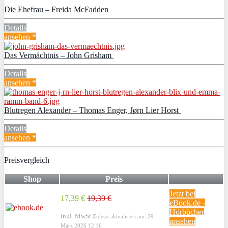
Die Ehefrau – Freida McFadden
Details
ansehen *
Das Vermächtnis – John Grisham
Details
ansehen *
Blutregen Alexander – Thomas Enger, Jørn Lier Horst
Details
ansehen *
Preisvergleich
Shop
Preis
Jetzt bei
17,39 €
19,39 €
eBook.de -
Hörbücher
inkl. MwSt.
Zuletzt aktualisiert am: 29.
ansehen
März 2026 12:16