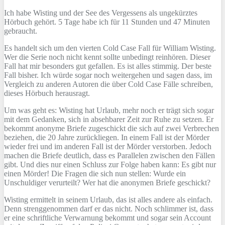
Ich habe Wisting und der See des Vergessens als ungekürztes
Hörbuch gehört. 5 Tage habe ich für 11 Stunden und 47 Minuten
gebraucht.
Es handelt sich um den vierten Cold Case Fall für William Wisting.
Wer die Serie noch nicht kennt sollte unbedingt reinhören. Dieser
Fall hat mir besonders gut gefallen. Es ist alles stimmig. Der beste
Fall bisher. Ich würde sogar noch weitergehen und sagen dass, im
Vergleich zu anderen Autoren die über Cold Case Fälle schreiben,
dieses Hörbuch herausragt.
Um was geht es: Wisting hat Urlaub, mehr noch er trägt sich sogar
mit dem Gedanken, sich in absehbarer Zeit zur Ruhe zu setzen. Er
bekommt anonyme Briefe zugeschickt die sich auf zwei Verbrechen
beziehen, die 20 Jahre zurückliegen. In einem Fall ist der Mörder
wieder frei und im anderen Fall ist der Mörder verstorben. Jedoch
machen die Briefe deutlich, dass es Parallelen zwischen den Fällen
gibt. Und dies nur einen Schluss zur Folge haben kann: Es gibt nur
einen Mörder! Die Fragen die sich nun stellen: Wurde ein
Unschuldiger verurteilt? Wer hat die anonymen Briefe geschickt?
Wisting ermittelt in seinem Urlaub, das ist alles andere als einfach.
Denn strenggenommen darf er das nicht. Noch schlimmer ist, dass
er eine schriftliche Verwarnung bekommt und sogar sein Account