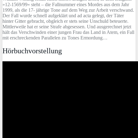
»12-1569/99« steht – die Fallnummer eines Mordes aus dem Jahr
1999, als die 17- jährige Tone auf dem Weg zur Arbeit verschwand.
Der Fall wurde schnell aufgeklärt und ad acta gelegt, der Täter
hinter Gitter gebracht, obgleich er stets seine Unschuld beteuerte.
Mittlerweile hat er seine Strafe abgesessen. Und ausgerechnet jetzt
hält das Verschwinden einer jungen Frau das Land in Atem, ein Fall
mit erschreckenden Parallelen zu Tones Ermordung…
Hörbuchvorstellung