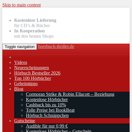
Skip to main content
Kostenlose Lieferung
für CD’s & Bücher
In Kooperation
mit den besten Shops
hoerbuch-thriller.de
Toggle navigation
Videos
Neuerscheinungen
Hörbuch Bestseller 2026
Top 100 Hörbücher
Geheimtipps
Blog
Cormoran Strike & Robin Ellacott – Beziehung
Kostenlose Hörbücher
Cashback bis zu 10%
Tolle Preise bei BookBeat
Hörbuch Schnäppchen
Gutscheine
Audible für nur 0,99 €
Kostenlose Hörbücher – Gutschein