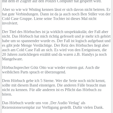
mit dem er Zugriff auf den Polizei Computer hat gesperrt wird.
Aber so wie wir Wisting kennen lässt er sich davon nicht beirren. Er
hat gute Verbindungen. Dann ist da ja auch noch Ben Stiller von der
Cold Case Gruppe. Liene seine Tochter ist dieses Mal nicht
involviert.
Der Titel des Hörbuches ist ja wirklich unspektakulär, der Fall aber
nicht. Das Hörbuch hat mich richtig gefesselt und je mehr ich gehört
habe um so spannender wurde es. Der Fall ist logisch aufgebaut und
es gibt jede Menge Verdächtige. Der Reiz des Hörbuches liegt aber
auch am Cold Case Fall an sich. Es wird von den Ereignissen, die
20 Jahren zurückliegen erzählt und da waren z.B. Handys ja noch
Mangelware.
Hörbuchsprecher Götz Otto war wieder extrem gut. Auch die
weiblichen Parts sprach er überzeugend.
Dem Hörbuch gebe ich 5 Sterne. Wer die Serie noch nicht kennt,
sollte mit diesem Band einsteigen. Die anderen Fälle braucht man
nicht zu kennen. Für alle anderen ist es Pflicht das Hörbuch zu
hören.
Das Hörbuch wurde uns von ‚Der Audio Verlag‘ als
Rezensionsexemplar zur Verfügung gestellt. Dafür vielen Dank.