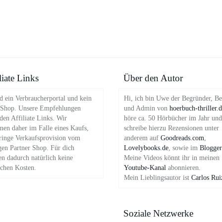
liate Links
Über den Autor
d ein Verbraucherportal und kein
Hi, ich bin Uwe der Begründer, Be
 Shop. Unsere Empfehlungen
und Admin von
hoerbuch-thriller.
en Affiliate Links. Wir
höre ca. 50 Hörbücher im Jahr und
en daher im Falle eines Kaufs,
schreibe hierzu Rezensionen unter
ringe Verkaufsprovision vom
anderem auf
Goodreads.com
,
gen Partner Shop. Für dich
Lovelybooks.de
, sowie im
Blogger
en dadurch natürlich keine
Meine Videos könnt ihr in meinen
ichen Kosten.
Youtube-Kanal
abonnieren.
Mein Lieblingsautor ist
Carlos Rui
Soziale Netzwerke