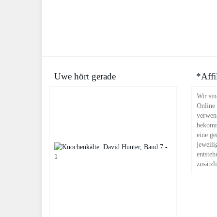
Uwe hört gerade
*Affi
Wir sin
Online
verwend
bekomm
eine ge
jeweili
entsteh
zusätzl