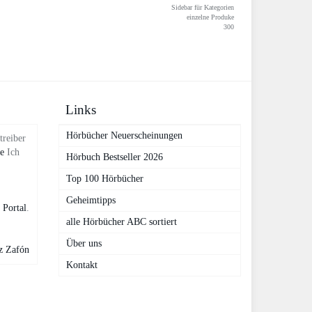
Sidebar für Kategorien
einzelne Produke
300
Links
Hörbücher Neuerscheinungen
treiber
de
Ich
Hörbuch Bestseller 2026
Top 100 Hörbücher
Geheimtipps
 Portal
.
alle Hörbücher ABC sortiert
Über uns
z Zafón
Kontakt