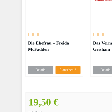
Die Ehefrau – Freida
Das Verm
McFadden
Grisham
Details
ansehen *
Details
19,50 €