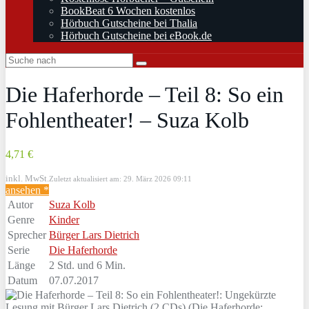
BookBeat 6 Wochen kostenlos
Hörbuch Gutscheine bei Thalia
Hörbuch Gutscheine bei eBook.de
Die Haferhorde – Teil 8: So ein
Fohlentheater! – Suza Kolb
4,71 €
inkl. MwSt.
Zuletzt aktualisiert am: 29. März 2026 09:11
ansehen *
Autor
Suza Kolb
Genre
Kinder
Sprecher
Bürger Lars Dietrich
Serie
Die Haferhorde
Länge
2 Std. und 6 Min.
Datum
07.07.2017