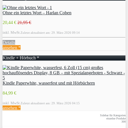
Ohne ein letztes Wort – Harlan Coben
20,44 €
21,95 €
inkl. MwSt.
Zuletzt aktualisiert am: 29. März 2026 09:14
Details
ansehen *
Kindle + Hörbuch *
Kindle Paperwhite, wasserfest und mit Hörbüchern
84,99 €
inkl. MwSt.
Zuletzt aktualisiert am: 29. März 2026 04:15
ansehen *
Sidebar für Kategorien
einzelne Produke
300