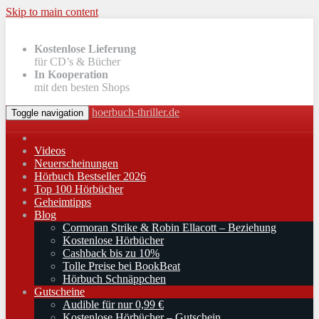
Skip to main content
Kostenlose Lieferung
für CD’s & Bücher
In Kooperation
mit den besten Shops
hoerbuch-thriller.de
Toggle navigation
Videos
Neuerscheinungen
Hörbuch Bestseller 2026
Top 100 Hörbücher
Geheimtipps
Blog
Cormoran Strike & Robin Ellacott – Beziehung
Kostenlose Hörbücher
Cashback bis zu 10%
Tolle Preise bei BookBeat
Hörbuch Schnäppchen
Gutscheine
Audible für nur 0,99 €
Kostenlose Hörbücher – Gutschein