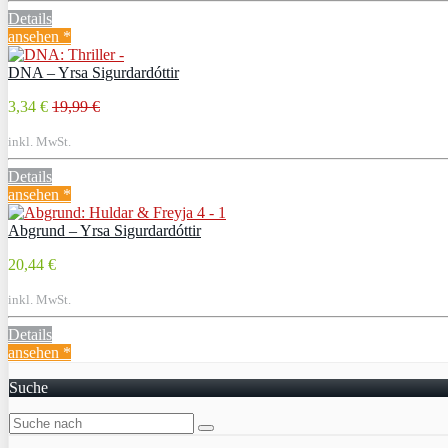
Details
ansehen *
DNA – Yrsa Sigurdardóttir
3,34 €
19,99 €
inkl. MwSt.
Details
ansehen *
Abgrund – Yrsa Sigurdardóttir
20,44 €
inkl. MwSt.
Details
ansehen *
Suche