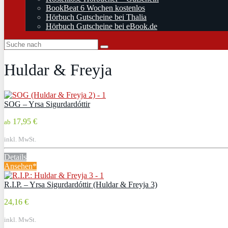
BookBeat 6 Wochen kostenlos
Hörbuch Gutscheine bei Thalia
Hörbuch Gutscheine bei eBook.de
Huldar & Freyja
SOG – Yrsa Sigurdardóttir
17,95 €
ab
inkl. MwSt.
Details
Ansehen*
R.I.P. – Yrsa Sigurdardóttir (Huldar & Freyja 3)
24,16 €
inkl. MwSt.