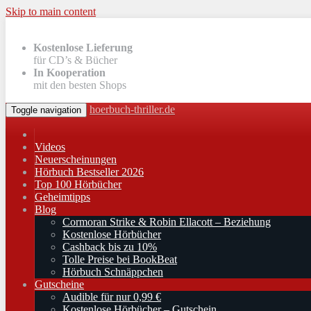
Skip to main content
Kostenlose Lieferung
für CD’s & Bücher
In Kooperation
mit den besten Shops
hoerbuch-thriller.de
Toggle navigation
Videos
Neuerscheinungen
Hörbuch Bestseller 2026
Top 100 Hörbücher
Geheimtipps
Blog
Cormoran Strike & Robin Ellacott – Beziehung
Kostenlose Hörbücher
Cashback bis zu 10%
Tolle Preise bei BookBeat
Hörbuch Schnäppchen
Gutscheine
Audible für nur 0,99 €
Kostenlose Hörbücher – Gutschein