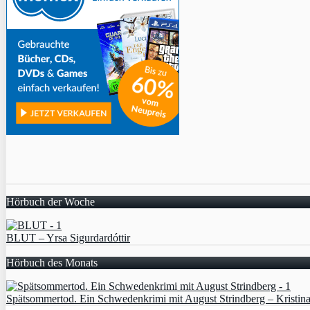
Hörbuch der Woche
BLUT – Yrsa Sigurdardóttir
Hörbuch des Monats
Spätsommertod. Ein Schwedenkrimi mit August Strindberg – Kristin