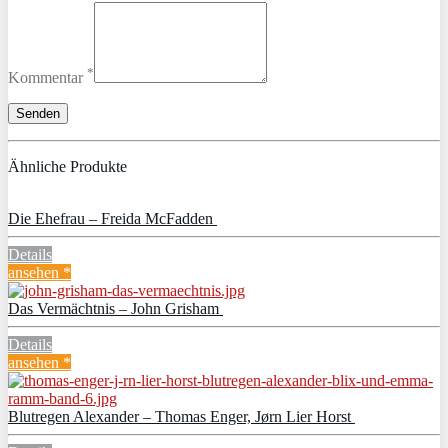
*
Kommentar
Ähnliche Produkte
Die Ehefrau – Freida McFadden
Details
ansehen *
Das Vermächtnis – John Grisham
Details
ansehen *
Blutregen Alexander – Thomas Enger, Jørn Lier Horst