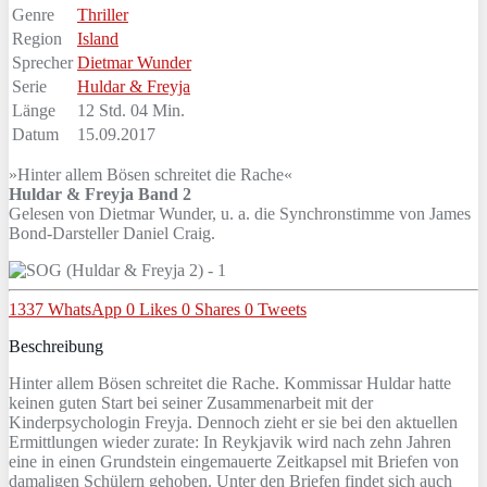
Genre
Thriller
Region
Island
Sprecher
Dietmar Wunder
Serie
Huldar & Freyja
Länge
12 Std. 04 Min.
Datum
15.09.2017
»Hinter allem Bösen schreitet die Rache«
Huldar & Freyja Band 2
Gelesen von Dietmar Wunder, u. a. die Synchronstimme von James
Bond-Darsteller Daniel Craig.
1337
WhatsApp
0
Likes
0
Shares
0
Tweets
Beschreibung
Hinter allem Bösen schreitet die Rache. Kommissar Huldar hatte
keinen guten Start bei seiner Zusammenarbeit mit der
Kinderpsychologin Freyja. Dennoch zieht er sie bei den aktuellen
Ermittlungen wieder zurate: In Reykjavik wird nach zehn Jahren
eine in einen Grundstein eingemauerte Zeitkapsel mit Briefen von
damaligen Schülern gehoben. Unter den Briefen findet sich auch