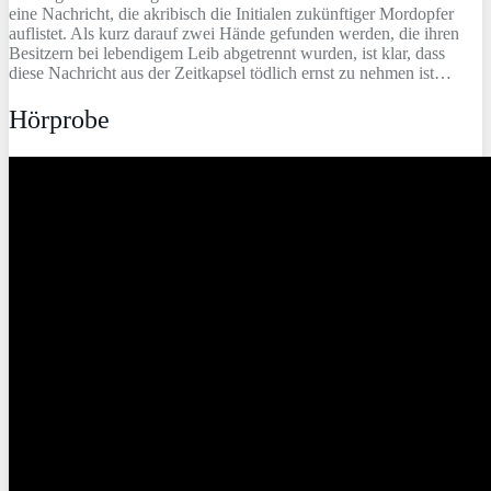
eine Nachricht, die akribisch die Initialen zukünftiger Mordopfer
auflistet. Als kurz darauf zwei Hände gefunden werden, die ihren
Besitzern bei lebendigem Leib abgetrennt wurden, ist klar, dass
diese Nachricht aus der Zeitkapsel tödlich ernst zu nehmen ist…
Hörprobe