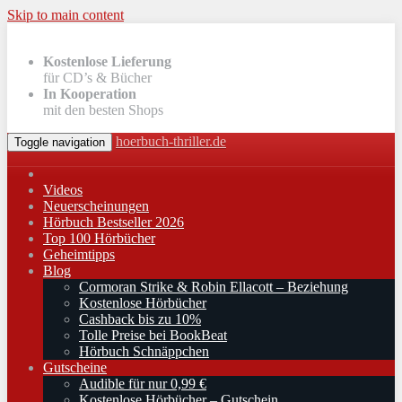
Skip to main content
Kostenlose Lieferung
für CD’s & Bücher
In Kooperation
mit den besten Shops
hoerbuch-thriller.de
Toggle navigation
Videos
Neuerscheinungen
Hörbuch Bestseller 2026
Top 100 Hörbücher
Geheimtipps
Blog
Cormoran Strike & Robin Ellacott – Beziehung
Kostenlose Hörbücher
Cashback bis zu 10%
Tolle Preise bei BookBeat
Hörbuch Schnäppchen
Gutscheine
Audible für nur 0,99 €
Kostenlose Hörbücher – Gutschein