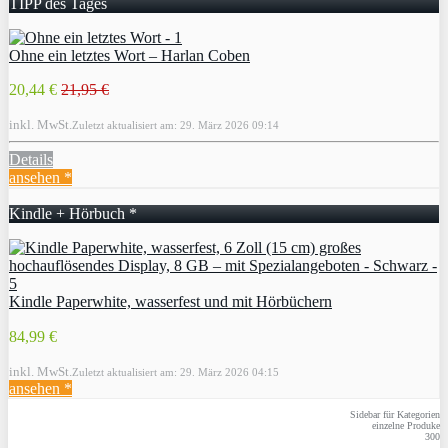
TIPP des Tages
Ohne ein letztes Wort – Harlan Coben
20,44 €
21,95 €
inkl. MwSt.
Zuletzt aktualisiert am: 29. März 2026 09:14
Details
ansehen *
Kindle + Hörbuch *
Kindle Paperwhite, wasserfest und mit Hörbüchern
84,99 €
inkl. MwSt.
Zuletzt aktualisiert am: 29. März 2026 04:15
ansehen *
Sidebar für Kategorien
einzelne Produke
300