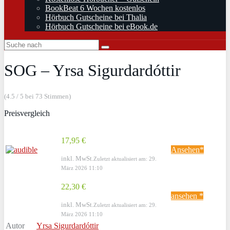
BookBeat 6 Wochen kostenlos
Hörbuch Gutscheine bei Thalia
Hörbuch Gutscheine bei eBook.de
SOG – Yrsa Sigurdardóttir
(4.5 / 5 bei 73 Stimmen)
Preisvergleich
17,95 €
Ansehen*
inkl. MwSt.
Zuletzt aktualisiert am: 29.
März 2026 11:10
22,30 €
ansehen *
inkl. MwSt.
Zuletzt aktualisiert am: 29.
März 2026 11:10
Autor
Yrsa Sigurdardóttir