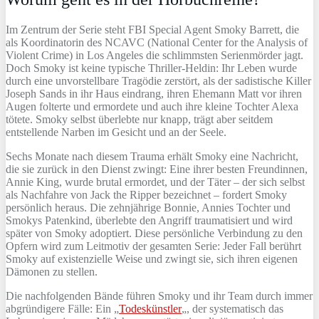
Im Zentrum der Serie steht FBI Special Agent Smoky Barrett, die
als Koordinatorin des NCAVC (National Center for the Analysis of
Violent Crime) in Los Angeles die schlimmsten Serienmörder jagt.
Doch Smoky ist keine typische Thriller-Heldin: Ihr Leben wurde
durch eine unvorstellbare Tragödie zerstört, als der sadistische Killer
Joseph Sands in ihr Haus eindrang, ihren Ehemann Matt vor ihren
Augen folterte und ermordete und auch ihre kleine Tochter Alexa
tötete. Smoky selbst überlebte nur knapp, trägt aber seitdem
entstellende Narben im Gesicht und an der Seele.
Sechs Monate nach diesem Trauma erhält Smoky eine Nachricht,
die sie zurück in den Dienst zwingt: Eine ihrer besten Freundinnen,
Annie King, wurde brutal ermordet, und der Täter – der sich selbst
als Nachfahre von Jack the Ripper bezeichnet – fordert Smoky
persönlich heraus. Die zehnjährige Bonnie, Annies Tochter und
Smokys Patenkind, überlebte den Angriff traumatisiert und wird
später von Smoky adoptiert. Diese persönliche Verbindung zu den
Opfern wird zum Leitmotiv der gesamten Serie: Jeder Fall berührt
Smoky auf existenzielle Weise und zwingt sie, sich ihren eigenen
Dämonen zu stellen.
Die nachfolgenden Bände führen Smoky und ihr Team durch immer
abgründigere Fälle: Ein „
Todeskünstler
„, der systematisch das