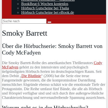
BookBeat 6 Wochen kostenlos
Hörbuch Gutscheine bei Thalia
Hörbuch Gutscheine bei eBook.de
Smoky Barrett
Über die Hörbuchserie: Smoky Barrett von
Cody McFadyen
Die Smoky Barrett-Reihe des amerikanischen Thrillerautors
Cody
McFadyen
gehört zu den intensivsten und psychologisch
tiefgründigsten Hörbuch-Serien im deutschsprachigen Raum. Seit
dem Debüt „
Die Blutlinie
“ (2006) hat die Serie eine treue
Fangemeinde gewonnen, die die kompromisslose Darstellung
menschlicher Abgründe ebenso schätzt wie die emotionale Tiefe der
Protagonistin. Die Reihe umfasst fünf Bände, die alle als Hörbuch
und Hörspiel verfügbar sind und sich durch ihre außergewöhnliche
Charakterzeichnung und nervenaufreibende Spannung auszeichnen.
Worum geht es in der Hörbuchreihe?