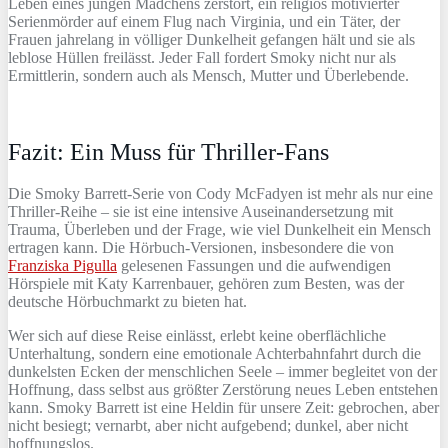
Leben eines jungen Mädchens zerstört, ein religiös motivierter
Serienmörder auf einem Flug nach Virginia, und ein Täter, der
Frauen jahrelang in völliger Dunkelheit gefangen hält und sie als
leblose Hüllen freilässt. Jeder Fall fordert Smoky nicht nur als
Ermittlerin, sondern auch als Mensch, Mutter und Überlebende.
Fazit: Ein Muss für Thriller-Fans
Die Smoky Barrett-Serie von Cody McFadyen ist mehr als nur eine
Thriller-Reihe – sie ist eine intensive Auseinandersetzung mit
Trauma, Überleben und der Frage, wie viel Dunkelheit ein Mensch
ertragen kann. Die Hörbuch-Versionen, insbesondere die von
Franziska Pigulla
gelesenen Fassungen und die aufwendigen
Hörspiele mit Katy Karrenbauer, gehören zum Besten, was der
deutsche Hörbuchmarkt zu bieten hat.
Wer sich auf diese Reise einlässt, erlebt keine oberflächliche
Unterhaltung, sondern eine emotionale Achterbahnfahrt durch die
dunkelsten Ecken der menschlichen Seele – immer begleitet von der
Hoffnung, dass selbst aus größter Zerstörung neues Leben entstehen
kann. Smoky Barrett ist eine Heldin für unsere Zeit: gebrochen, aber
nicht besiegt; vernarbt, aber nicht aufgebend; dunkel, aber nicht
hoffnungslos.