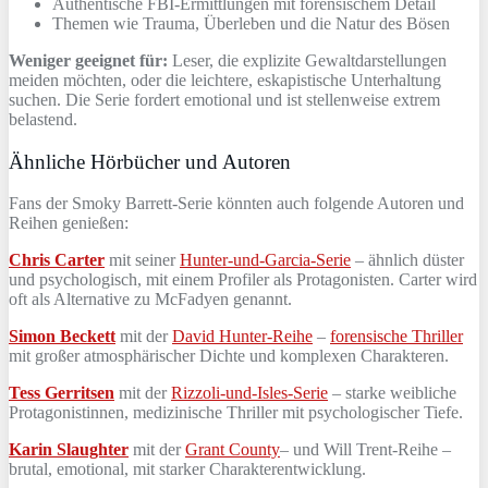
Authentische FBI-Ermittlungen mit forensischem Detail
Themen wie Trauma, Überleben und die Natur des Bösen
Weniger geeignet für:
Leser, die explizite Gewaltdarstellungen
meiden möchten, oder die leichtere, eskapistische Unterhaltung
suchen. Die Serie fordert emotional und ist stellenweise extrem
belastend.
Ähnliche Hörbücher und Autoren
Fans der Smoky Barrett-Serie könnten auch folgende Autoren und
Reihen genießen:
Chris Carter
mit seiner
Hunter-und-Garcia-Serie
– ähnlich düster
und psychologisch, mit einem Profiler als Protagonisten. Carter wird
oft als Alternative zu McFadyen genannt.
Simon Beckett
mit der
David Hunter-Reihe
–
forensische Thriller
mit großer atmosphärischer Dichte und komplexen Charakteren.
Tess Gerritsen
mit der
Rizzoli-und-Isles-Serie
– starke weibliche
Protagonistinnen, medizinische Thriller mit psychologischer Tiefe.
Karin Slaughter
mit der
Grant County
– und Will Trent-Reihe –
brutal, emotional, mit starker Charakterentwicklung.