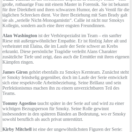
große, rothaarige Frau mit einem Master in Forensik. Sie ist bekannt
für ihre Direktheit und ihren schwarzen Humor, der als Ventil für die
täglichen Schrecken dient. Vor ihrer Beziehung mit Sam Brady galt
sie als „serielle Nicht-Monogamistin“. Callie ist nicht nur Smokys
Kollegin, sondern auch eine ihrer engsten Freundinnen.
Alan Washington
ist der Verhörspezialist im Team – ein sanfter
Riese mit außergewöhnlicher Empathie. Er ist fünfzig Jahre alt und
verheiratet mit Elaina, die im Laufe der Serie schwer an Krebs
erkrankt. Diese persönliche Tragödie verleiht Alans Charakter
zusätzliche Tiefe und zeigt, dass auch die Ermittler mit ihren eigenen
Kämpfen ringen.
James Giron
gehört ebenfalls zu Smokys Kernteam. Zunächst steht
er Smoky feindselig gegenüber, doch im Laufe der Serie entwickelt
sich eine respektvolle Arbeitsbeziehung. Seine Brillanz und sein
Perfektionismus machen ihn zu einem unverzichtbaren Teil des
Teams.
Tommy Agostino
taucht später in der Serie auf und wird zu einer
wichtigen Bezugsperson für Smoky. Seine Rolle gewinnt
insbesondere in den späteren Bänden an Bedeutung, wo er Smoky
sowohl beruflich als auch privat unterstützt.
Kirby Mitchell
ist eine der ungewöhnlichsten Figuren der Serie: