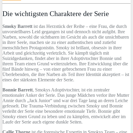
Die wichtigsten Charaktere der Serie
Smoky Barrett
ist das Herzstück der Reihe – eine Frau, die durch
unvorstellbares Leid gegangen ist und dennoch nicht aufgibt. Ihre
Narben, sowohl die sichtbaren im Gesicht als auch die unsichtbaren
in ihrer Seele, machen sie zu einer authentischen und zutiefst
menschlichen Protagonistin. Smoky ist brillant, obsessiv in ihrer
Arbeit und gleichzeitig verletzlich. Sie kämpft täglich mit
Suizidgedanken, findet aber in ihrer Adoptivtochter Bonnie und
ihrem Team einen Grund weiterzuleben. Ihre Entwicklung über die
fünf Bände hinweg – von einer gebrochenen Frau zu einer
Überlebenden, die ihre Narben als Teil ihrer Identität akzeptiert – ist
eines der stärksten Elemente der Serie.
Bonnie Barrett
, Smokys Adoptivtochter, ist ein zentraler
emotionaler Anker der Serie. Das junge Mädchen verlor ihre Mutter
Annie durch „Jack Junior“ und war drei Tage lang an deren Leiche
gefesselt. Die Trauma-Verbindung zwischen Smoky und Bonnie
verleiht der Serie eine besondere emotionale Tiefe. Bonnie gibt
Smoky einen Grund zu leben und zu kämpfen, entwickelt aber im
Laufe der Serie auch eigene dunkle Seiten.
Callie Thorne
ist die forensische Expertin in Smokys Team – eine