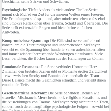
Geschichte, seine Stärken und Schwächen.
Psychologische Tiefe:
Anders als viele andere Thriller-Serien
nimmt sich McFadyen Zeit für die inneren Welten seiner Figuren.
Die Ermittlungen sind spannend, aber mindestens ebenso fesselnd
sind Smokys Reflexionen über Trauma, Schuld und Überleben. Die
Serie stellt existenzielle Fragen und bietet keine einfachen
Antworten.
Kompromisslose Spannung:
Die Fälle sind nervenaufreibend
konstruiert, die Täter intelligent und unberechenbar. McFadyen
versteht es, die Spannung über hunderte Seiten aufrechtzuerhalten
und immer wieder überraschende Wendungen einzubauen. Viele
Leser berichten, die Bücher kaum aus der Hand legen zu können.
Emotionale Resonanz:
Die Serie verbindet Horror mit Herz.
Zwischen den brutalen Szenen gibt es Momente großer Zärtlichkeit
– etwa zwischen Smoky und Bonnie oder innerhalb des Teams.
Diese Balance macht die Geschichten erträglich und verleiht ihnen
emotionale Tiefe.
Gesellschaftliche Relevanz:
Die Serie behandelt Themen wie
sexuellen Missbrauch, Menschenhandel, religiösen Fanatismus und
die Auswirkungen von Trauma. McFadyen zeigt nicht nur die Taten,
sondern auch deren langfristige psychologische Folgen – sowohl bei
den Opfern als auch bei den Ermittlern.