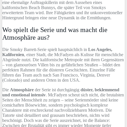
eine ehemalige Auftragskillerin mit dem Aussehen eines
kalifornischen Beach Bunnys, die später Teil von Smokys
erweitertem Team wird. Ihre Fähigkeiten und ihr unkonventioneller
Hintergrund bringen eine neue Dynamik in die Ermittlungen.
Wo spielt die Serie und was macht die
Atmosphäre aus?
Die Smoky Barrett-Serie spielt hauptsächlich in
Los Angeles,
Kalifornien
, einer Stadt, die McFadyen als Kulisse für menschliche
Abgründe nutzt. Die kalifornische Metropole mit ihren Gegensätzen
– von glamourösen Villen bis zu gefährlichen Straßen – bildet den
perfekten Rahmen für die düsteren Geschichten. Einzelne Fälle
führen das Team auch nach San Francisco, Virginia, Denver
(Colorado) und anderen Orten in den USA.
Die
Atmosphäre
der Serie ist durchgängig
düster, beklemmend
und emotional intensiv
. McFadyen scheut sich nicht, die brutalsten
Seiten der Menschheit zu zeigen – seine Serienmörder sind keine
comichaften Bösewichte, sondern psychologisch komplexe
Charaktere mit erschreckend nachvollziehbaren Motiven. Die
Tatorte sind detailliert und grausam beschrieben, nichts wird
beschönigt. Doch was die Serie auszeichnet, ist die Balance:
Zwischen der Brutalität gibt es immer wieder Momente tiefer