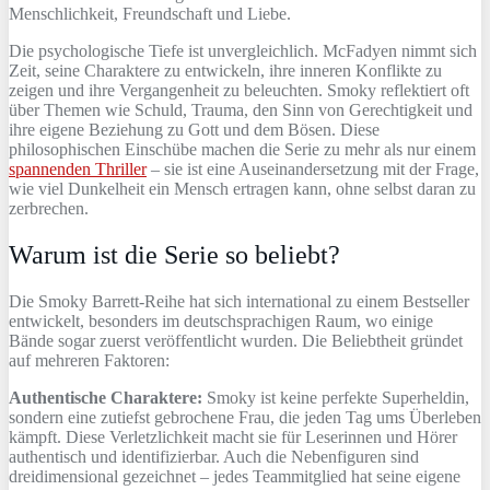
Menschlichkeit, Freundschaft und Liebe.
Die psychologische Tiefe ist unvergleichlich. McFadyen nimmt sich
Zeit, seine Charaktere zu entwickeln, ihre inneren Konflikte zu
zeigen und ihre Vergangenheit zu beleuchten. Smoky reflektiert oft
über Themen wie Schuld, Trauma, den Sinn von Gerechtigkeit und
ihre eigene Beziehung zu Gott und dem Bösen. Diese
philosophischen Einschübe machen die Serie zu mehr als nur einem
spannenden Thriller
– sie ist eine Auseinandersetzung mit der Frage,
wie viel Dunkelheit ein Mensch ertragen kann, ohne selbst daran zu
zerbrechen.
Warum ist die Serie so beliebt?
Die Smoky Barrett-Reihe hat sich international zu einem Bestseller
entwickelt, besonders im deutschsprachigen Raum, wo einige
Bände sogar zuerst veröffentlicht wurden. Die Beliebtheit gründet
auf mehreren Faktoren:
Authentische Charaktere:
Smoky ist keine perfekte Superheldin,
sondern eine zutiefst gebrochene Frau, die jeden Tag ums Überleben
kämpft. Diese Verletzlichkeit macht sie für Leserinnen und Hörer
authentisch und identifizierbar. Auch die Nebenfiguren sind
dreidimensional gezeichnet – jedes Teammitglied hat seine eigene