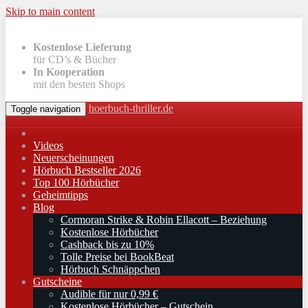
Skip to main content
Kostenlose Lieferung
für CD’s & Bücher
In Kooperation
mit den besten Shops
hoerbuch-thriller.de
Toggle navigation
Videos
Neuerscheinungen
Hörbuch Bestseller 2026
Top 100 Hörbücher
Geheimtipps
Blog
Cormoran Strike & Robin Ellacott – Beziehung
Kostenlose Hörbücher
Cashback bis zu 10%
Tolle Preise bei BookBeat
Hörbuch Schnäppchen
Gutscheine
Audible für nur 0,99 €
Kostenlose Hörbücher – Gutschein