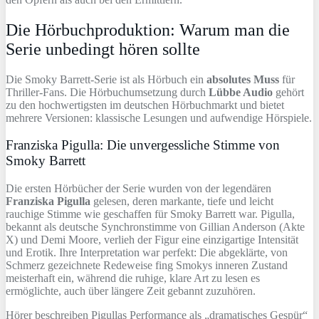
Die Hörbuchproduktion: Warum man die
Serie unbedingt hören sollte
Die Smoky Barrett-Serie ist als Hörbuch ein
absolutes Muss
für
Thriller-Fans. Die Hörbuchumsetzung durch
Lübbe Audio
gehört
zu den hochwertigsten im deutschen Hörbuchmarkt und bietet
mehrere Versionen: klassische Lesungen und aufwendige Hörspiele.
Franziska Pigulla: Die unvergessliche Stimme von
Smoky Barrett
Die ersten Hörbücher der Serie wurden von der legendären
Franziska Pigulla
gelesen, deren markante, tiefe und leicht
rauchige Stimme wie geschaffen für Smoky Barrett war. Pigulla,
bekannt als deutsche Synchronstimme von Gillian Anderson (Akte
X) und Demi Moore, verlieh der Figur eine einzigartige Intensität
und Erotik. Ihre Interpretation war perfekt: Die abgeklärte, von
Schmerz gezeichnete Redeweise fing Smokys inneren Zustand
meisterhaft ein, während die ruhige, klare Art zu lesen es
ermöglichte, auch über längere Zeit gebannt zuzuhören.
Hörer beschreiben Pigullas Performance als „dramatisches Gespür“