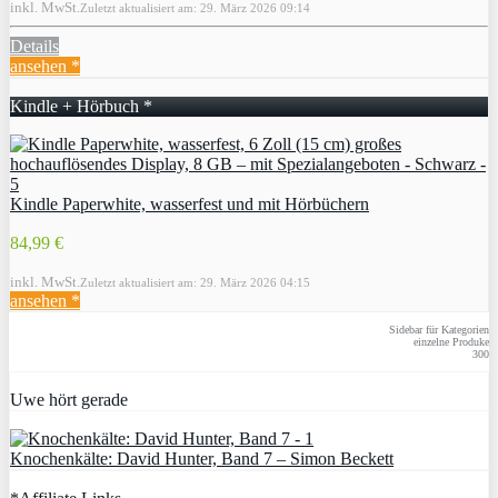
inkl. MwSt.
Zuletzt aktualisiert am: 29. März 2026 09:14
Details
ansehen *
Kindle + Hörbuch *
Kindle Paperwhite, wasserfest und mit Hörbüchern
84,99 €
inkl. MwSt.
Zuletzt aktualisiert am: 29. März 2026 04:15
ansehen *
Sidebar für Kategorien
einzelne Produke
300
Uwe hört gerade
Knochenkälte: David Hunter, Band 7 – Simon Beckett