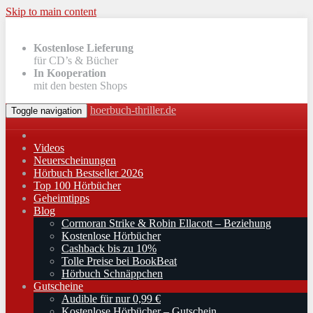
Skip to main content
Kostenlose Lieferung
für CD’s & Bücher
In Kooperation
mit den besten Shops
hoerbuch-thriller.de
Toggle navigation
Videos
Neuerscheinungen
Hörbuch Bestseller 2026
Top 100 Hörbücher
Geheimtipps
Blog
Cormoran Strike & Robin Ellacott – Beziehung
Kostenlose Hörbücher
Cashback bis zu 10%
Tolle Preise bei BookBeat
Hörbuch Schnäppchen
Gutscheine
Audible für nur 0,99 €
Kostenlose Hörbücher – Gutschein