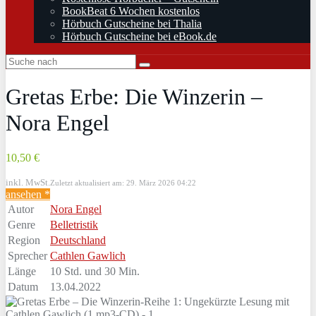
BookBeat 6 Wochen kostenlos
Hörbuch Gutscheine bei Thalia
Hörbuch Gutscheine bei eBook.de
Gretas Erbe: Die Winzerin –
Nora Engel
10,50 €
inkl. MwSt.
Zuletzt aktualisiert am: 29. März 2026 04:22
ansehen *
Autor
Nora Engel
Genre
Belletristik
Region
Deutschland
Sprecher
Cathlen Gawlich
Länge
10 Std. und 30 Min.
Datum
13.04.2022