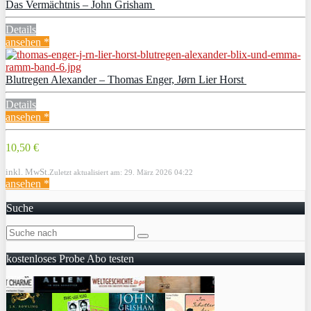
Das Vermächtnis – John Grisham
Details
ansehen *
Blutregen Alexander – Thomas Enger, Jørn Lier Horst
Details
ansehen *
10,50 €
inkl. MwSt.
Zuletzt aktualisiert am: 29. März 2026 04:22
ansehen *
Suche
kostenloses Probe Abo testen