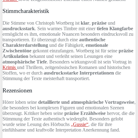
Stimmcharakteristik
Die Stimme von Christoph Wortberg ist
klar
,
präzise
und
ausdrucksstark
. Sein warmes Timbre mit einer
tiefen Klangfarbe
ermöglicht es ihm, emotionale Nuancen besonders eindrucksvoll zu
transportieren. Er überzeugt durch eine
authentische
Charakterdarstellung
und die Fähigkeit,
emotionale
Zwischentöne
gekonnt einzufangen. Wortberg ist für seine
präzise
Artikulation
bekannt und verleiht seinen Lesungen eine
atmosphärische Tiefe
. Besonders wirkungsvoll ist sein Vortrag in
Krimis
und Thrillern, zeitgenössischen Romanen und historischen
Stoffen, wo er durch
ausdrucksstarke Interpretationen
die
Stimmung der Texte meisterhaft transportiert.
Rezensionen
Hörer loben seine
detaillierte und atmosphärische Vortragsweise
,
die besonders bei komplexen Figuren und emotionalen Szenen
überzeugt. Kritiker heben seine
präzise Erzählweise
hervor, die die
Stimmung der Texte authentisch wiedergibt. Besonders gelobt
wurde seine Lesung des Hörbuchs
„Gussie“
, die für ihre
einfühlsame und kraftvolle Interpretation Anerkennung fand.