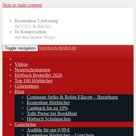
Skip to main content
Kostenlose Lieferung
für CD’s & Bücher
In Kooperation
mit den besten Shops
hoerbuch-thriller.de
Toggle navigation
Videos
Neuerscheinungen
Hörbuch Bestseller 2026
Top 100 Hörbücher
Geheimtipps
Blog
Cormoran Strike & Robin Ellacott – Beziehung
Kostenlose Hörbücher
Cashback bis zu 10%
Tolle Preise bei BookBeat
Hörbuch Schnäppchen
Gutscheine
Audible für nur 0,99 €
Kostenlose Hörbücher – Gutschein