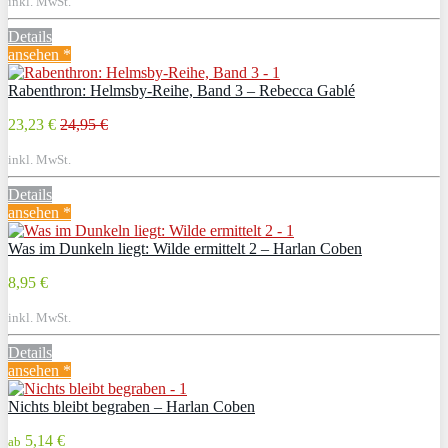
inkl. MwSt.
Details
ansehen *
Rabenthron: Helmsby-Reihe, Band 3 – Rebecca Gablé
23,23 €
24,95 €
inkl. MwSt.
Details
ansehen *
Was im Dunkeln liegt: Wilde ermittelt 2 – Harlan Coben
8,95 €
inkl. MwSt.
Details
ansehen *
Nichts bleibt begraben – Harlan Coben
5,14 €
ab