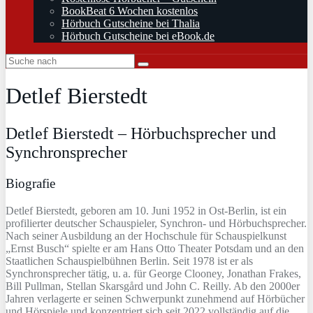
BookBeat 6 Wochen kostenlos
Hörbuch Gutscheine bei Thalia
Hörbuch Gutscheine bei eBook.de
Detlef Bierstedt
Detlef Bierstedt – Hörbuchsprecher und
Synchronsprecher
Biografie
Detlef Bierstedt, geboren am 10. Juni 1952 in Ost-Berlin, ist ein
profilierter deutscher Schauspieler, Synchron- und Hörbuchsprecher.
Nach seiner Ausbildung an der Hochschule für Schauspielkunst
„Ernst Busch“ spielte er am Hans Otto Theater Potsdam und an den
Staatlichen Schauspielbühnen Berlin. Seit 1978 ist er als
Synchronsprecher tätig, u. a. für George Clooney, Jonathan Frakes,
Bill Pullman, Stellan Skarsgård und John C. Reilly. Ab den 2000er
Jahren verlagerte er seinen Schwerpunkt zunehmend auf Hörbücher
und Hörspiele und konzentriert sich seit 2022 vollständig auf die