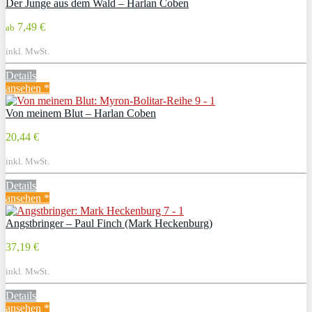
Der Junge aus dem Wald – Harlan Coben
7,49 €
ab
inkl. MwSt.
Details
ansehen *
Von meinem Blut – Harlan Coben
20,44 €
inkl. MwSt.
Details
ansehen *
Angstbringer – Paul Finch (Mark Heckenburg)
37,19 €
inkl. MwSt.
Details
ansehen *