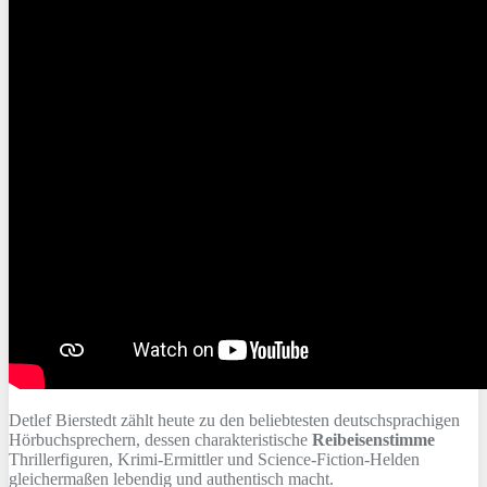
Detlef Bierstedt zählt heute zu den beliebtesten deutschsprachigen
Hörbuchsprechern, dessen charakteristische
Reibeisenstimme
Thrillerfiguren, Krimi-Ermittler und Science-Fiction-Helden
gleichermaßen lebendig und authentisch macht.