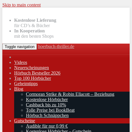
Skip to main content
Kostenlose Lieferung
für CD’s & Bücher
In Kooperation
mit den besten Shops
hoerbuch-thriller.de
Toggle navigation
Videos
Neuerscheinungen
Hörbuch Bestseller 2026
Top 100 Hörbücher
Geheimtipps
Blog
Cormoran Strike & Robin Ellacott – Beziehung
Kostenlose Hörbücher
Cashback bis zu 10%
Tolle Preise bei BookBeat
Hörbuch Schnäppchen
Gutscheine
Audible für nur 0,99 €
Kostenlose Hörbücher – Gutschein