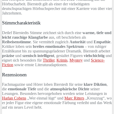
Hörbucharbeit. Bierstedt gilt als einer der vielseitigsten
deutschsprachigen Hörbuchsprecher mit einer Karriere von über vier
Jahrzehnten.
Stimmcharakteristik
Detlef Bierstedts Stimme zeichnet sich durch eine
warme, tiefe und
leicht rauchige Klangfarbe
aus, oft beschrieben als
Reibeisenstimme
. Sie vermittelt zugleich
Autorität
und
Empathie
.
Kritiker loben sein
breites emotionales Spektrum
– von ruhiger
Erzählkunst bis zu spannungsgeladener Dramatik. Bierstedt arbeitet
präzise
und
szenisch intelligent
, gestaltet Figuren
vielschichtig
und
eignet sich besonders für
Thriller
,
Krimis
,
Mystery
und
Science-
Fiction
sowie ernste Literaturadaptionen.
Rezensionen
Fachmagazine und Hörer loben Bierstedt für seine
klare Diktion
,
die
emotionale Tiefe
und die
atmosphärische Dichte
seiner
Lesungen. Besonders hervorgehoben werden seine Leistungen in
Harlan Cobens
„Wer einmal lügt“ und
Marc Ritters
„Kreuzzug“, wo
er jeder Figur eine eigene emotionale Färbung verleiht und das Werk
auf ein neues Level hebt.