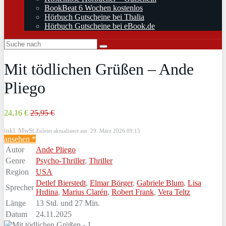
BookBeat 6 Wochen kostenlos
Hörbuch Gutscheine bei Thalia
Hörbuch Gutscheine bei eBook.de
Mit tödlichen Grüßen – Ande
Pliego
24,16 €
25,95 €
inkl. MwSt.
Zuletzt aktualisiert am: 29. März 2026 09:15
ansehen *
Autor
Ande Pliego
Genre
Psycho-Thriller
,
Thriller
Region
USA
Detlef Bierstedt
,
Elmar Börger
,
Gabriele Blum
,
Lisa
Sprecher
Hrdina
,
Marius Clarén
,
Robert Frank
,
Vera Teltz
Länge
13 Std. und 27 Min.
Datum
24.11.2025