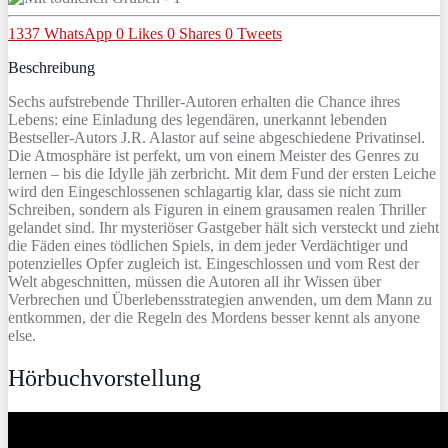
1337
WhatsApp
0
Likes
0
Shares
0
Tweets
Beschreibung
Sechs aufstrebende Thriller-Autoren erhalten die Chance ihres
Lebens: eine Einladung des legendären, unerkannt lebenden
Bestseller-Autors J.R. Alastor auf seine abgeschiedene Privatinsel.
Die Atmosphäre ist perfekt, um von einem Meister des Genres zu
lernen – bis die Idylle jäh zerbricht. Mit dem Fund der ersten Leiche
wird den Eingeschlossenen schlagartig klar, dass sie nicht zum
Schreiben, sondern als Figuren in einem grausamen realen Thriller
gelandet sind. Ihr mysteriöser Gastgeber hält sich versteckt und zieht
die Fäden eines tödlichen Spiels, in dem jeder Verdächtiger und
potenzielles Opfer zugleich ist. Eingeschlossen und vom Rest der
Welt abgeschnitten, müssen die Autoren all ihr Wissen über
Verbrechen und Überlebensstrategien anwenden, um dem Mann zu
entkommen, der die Regeln des Mordens besser kennt als anyone
else.
Hörbuchvorstellung