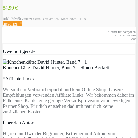
84,99 €
inkl. MwSt.
Zuletzt aktualisiert am: 29. März 2026 04:15
ansehen *
Sidebar für Kategorien
einzelne Produke
300
Uwe hört gerade
Knochenkälte: David Hunter, Band 7 – Simon Beckett
*Affiliate Links
Wir sind ein Verbraucherportal und kein Online Shop. Unsere
Empfehlungen verwenden Affiliate Links. Wir bekommen daher im
Falle eines Kaufs, eine geringe Verkaufsprovision vom jeweiligen
Partner Shop. Für dich entstehen dadurch natürlich keine
zusätzlichen Kosten.
Über den Autor
Hi, ich bin Uwe der Begründer, Betreiber und Admin von