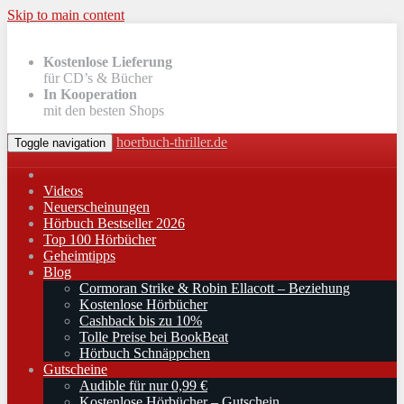
Skip to main content
Kostenlose Lieferung
für CD’s & Bücher
In Kooperation
mit den besten Shops
hoerbuch-thriller.de
Toggle navigation
Videos
Neuerscheinungen
Hörbuch Bestseller 2026
Top 100 Hörbücher
Geheimtipps
Blog
Cormoran Strike & Robin Ellacott – Beziehung
Kostenlose Hörbücher
Cashback bis zu 10%
Tolle Preise bei BookBeat
Hörbuch Schnäppchen
Gutscheine
Audible für nur 0,99 €
Kostenlose Hörbücher – Gutschein