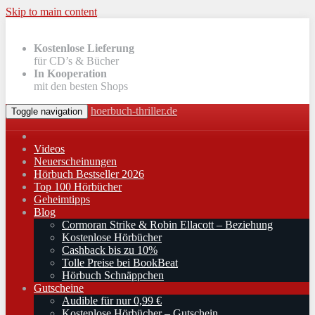
Skip to main content
Kostenlose Lieferung
für CD’s & Bücher
In Kooperation
mit den besten Shops
hoerbuch-thriller.de
Toggle navigation
Videos
Neuerscheinungen
Hörbuch Bestseller 2026
Top 100 Hörbücher
Geheimtipps
Blog
Cormoran Strike & Robin Ellacott – Beziehung
Kostenlose Hörbücher
Cashback bis zu 10%
Tolle Preise bei BookBeat
Hörbuch Schnäppchen
Gutscheine
Audible für nur 0,99 €
Kostenlose Hörbücher – Gutschein