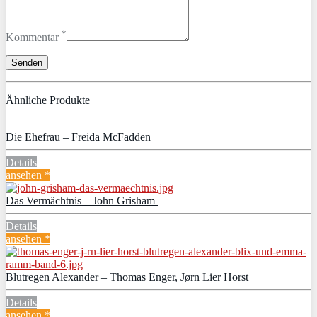
*
Kommentar
Ähnliche Produkte
Die Ehefrau – Freida McFadden
Details
ansehen *
Das Vermächtnis – John Grisham
Details
ansehen *
Blutregen Alexander – Thomas Enger, Jørn Lier Horst
Details
ansehen *