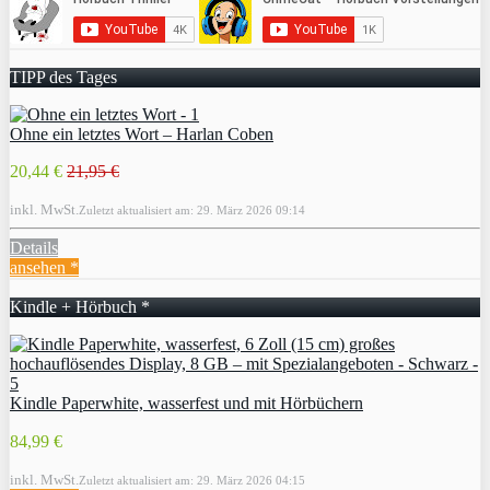
TIPP des Tages
Ohne ein letztes Wort – Harlan Coben
20,44 €
21,95 €
inkl. MwSt.
Zuletzt aktualisiert am: 29. März 2026 09:14
Details
ansehen *
Kindle + Hörbuch *
Kindle Paperwhite, wasserfest und mit Hörbüchern
84,99 €
inkl. MwSt.
Zuletzt aktualisiert am: 29. März 2026 04:15