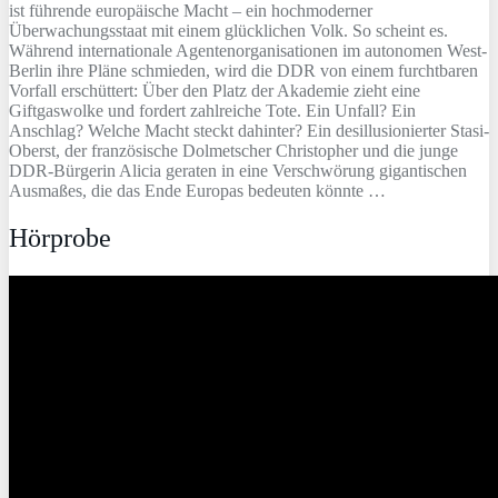
ist führende europäische Macht – ein hochmoderner
Überwachungsstaat mit einem glücklichen Volk. So scheint es.
Während internationale Agentenorganisationen im autonomen West-
Berlin ihre Pläne schmieden, wird die DDR von einem furchtbaren
Vorfall erschüttert: Über den Platz der Akademie zieht eine
Giftgaswolke und fordert zahlreiche Tote. Ein Unfall? Ein
Anschlag? Welche Macht steckt dahinter? Ein desillusionierter Stasi-
Oberst, der französische Dolmetscher Christopher und die junge
DDR-Bürgerin Alicia geraten in eine Verschwörung gigantischen
Ausmaßes, die das Ende Europas bedeuten könnte …
Hörprobe