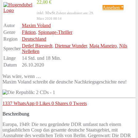
22,00 €
Ansehen *
inkl. MwSt.
Zuletzt aktualisiert am: 29.
März 2026 08:14
Autor
Maxim Voland
Genre
Fiktion
,
Spionage-Thriller
Region
Deutschland
Detlef Bierstedt
,
Dietmar Wunder
,
Maja Maneiro
,
Nils
Sprecher
Nelleßen
Länge
14 Std. und 18 Min.
Datum
26.10.2020
Was wäre, wenn …
Maxim Voland schreibt die deutsche Nachkriegsgeschichte neu!
1337
WhatsApp
0
Likes
0
Shares
0
Tweets
Beschreibung
Europa, 1949: Die neu gegründete DDR umfasst nach einem
unglaublichen Coup das gesamte deutsche Staatsgebiet, mit
Ausnahme des westlichen Teils von Berlin. Gegenwart: Die DDR