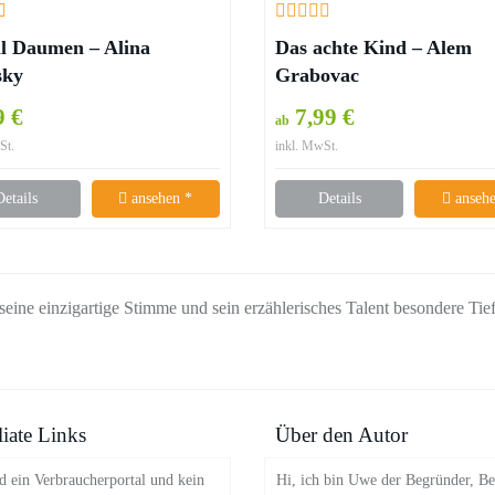
l Daumen – Alina
Das achte Kind – Alem
sky
Grabovac
9 €
7,99 €
ab
St.
inkl. MwSt.
Details
ansehen *
Details
ansehe
eine einzigartige Stimme und sein erzählerisches Talent besondere Tie
liate Links
Über den Autor
d ein Verbraucherportal und kein
Hi, ich bin Uwe der Begründer, Be