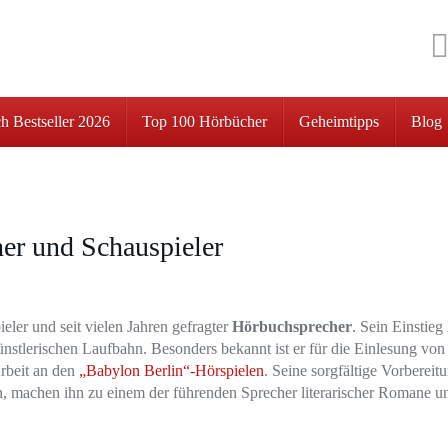
h Bestseller 2026
Top 100 Hörbücher
Geheimtipps
Blog
er und Schauspieler
eler und seit vielen Jahren gefragter
Hörbuchsprecher
. Sein Einstieg 
nstlerischen Laufbahn. Besonders bekannt ist er für die Einlesung von
rbeit an den
„Babylon Berlin“-Hörspielen
. Seine sorgfältige Vorbereit
en, machen ihn zu einem der führenden Sprecher literarischer Romane u