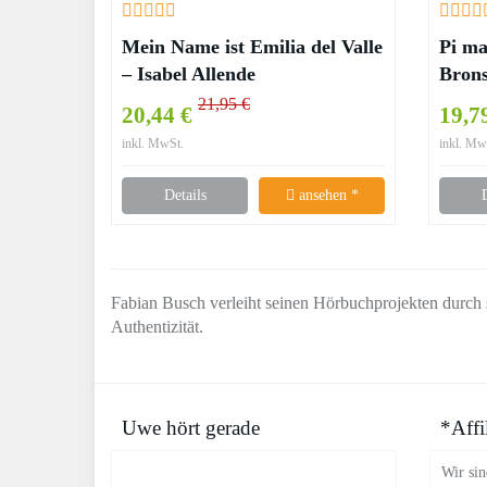
Mein Name ist Emilia del Valle
Pi ma
– Isabel Allende
Bron
21,95 €
20,44 €
19,7
inkl. MwSt.
inkl. Mw
Details
ansehen *
Fabian Busch verleiht seinen Hörbuchprojekten durch s
Authentizität.
Uwe hört gerade
*Affi
Wir sin