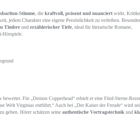
ssbariton-Stimme
, die
kraftvoll, präsent und nuanciert
wirkt. Kritik
eit, jedem Charakter eine eigene Persönlichkeit zu verleihen. Besonde
em Timbre
und
erzählerischer Tiefe
, ideal für literarische Romane,
-Hörspiele.
ergrund
 bewertet. Für „Demon Copperhead“ erhielt er eine Fünf-Sterne-Reze
aue Welt Virginias entführt.“ Auch bei „Der Kaiser der Freude“ wird se
 zu geben. Hörer schätzen seine
authentische Vortragstechnik
und
kl