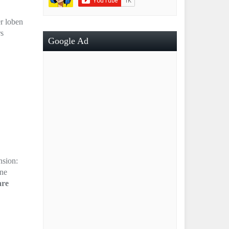
er loben
rs
Google Ad
nsion:
ine
are