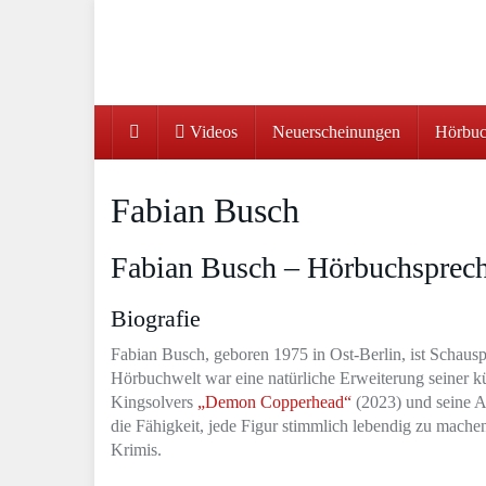
Skip
to
main
content
Videos
Neuerscheinungen
Hörbuc
Fabian Busch
Fabian Busch – Hörbuchsprech
Biografie
Fabian Busch, geboren 1975 in Ost-Berlin, ist Schauspi
Hörbuchwelt war eine natürliche Erweiterung seiner kü
Kingsolvers
„Demon Copperhead“
(2023) und seine A
die Fähigkeit, jede Figur stimmlich lebendig zu mach
Krimis.