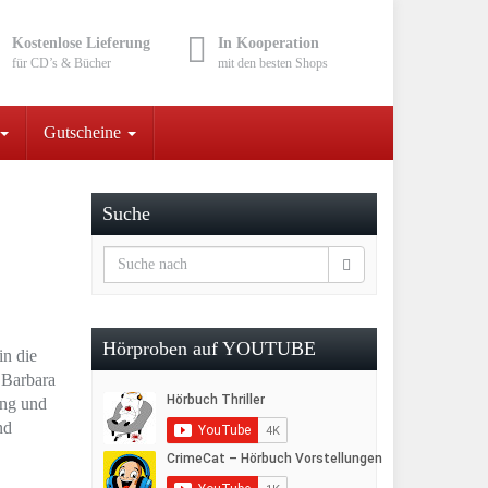
Kostenlose Lieferung
In Kooperation
für CD’s & Bücher
mit den besten Shops
Gutscheine
Suche
Hörproben auf YOUTUBE
in die
 Barbara
ung und
nd