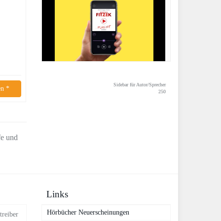
Sidebar für Autor/Sprecher
n *
250
fe und
Links
Hörbücher Neuerscheinungen
treiber