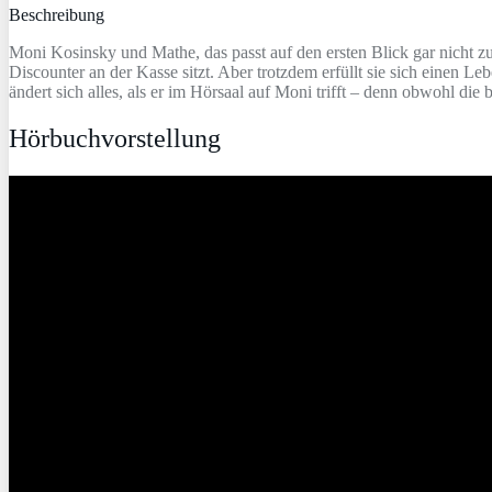
Beschreibung
Moni Kosinsky und Mathe, das passt auf den ersten Blick gar nicht 
Discounter an der Kasse sitzt. Aber trotzdem erfüllt sie sich einen 
ändert sich alles, als er im Hörsaal auf Moni trifft – denn obwohl die
Hörbuchvorstellung