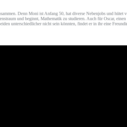
zusammen. Denn Moni ist Anfang 50, hat diverse Nebenjobs und hütet vo
Lebenstraum und beginnt, Mathematik zu studieren. Auch für Oscar, eine
 beiden unterschiedlicher nicht sein könnten, findet er in ihr eine Fre