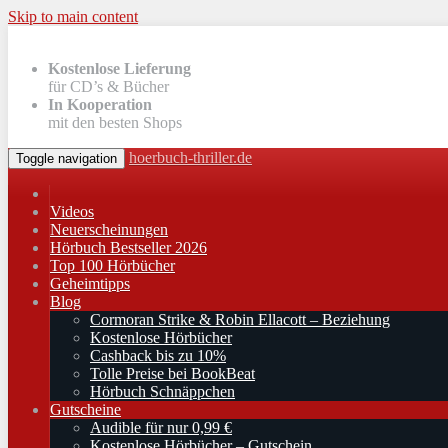
Skip to main content
Kostenlose Lieferung
für CD’s & Bücher
In Kooperation
mit den besten Shops
hoerbuch-thriller.de
Toggle navigation
Videos
Neuerscheinungen
Hörbuch Bestseller 2026
Top 100 Hörbücher
Geheimtipps
Blog
Cormoran Strike & Robin Ellacott – Beziehung
Kostenlose Hörbücher
Cashback bis zu 10%
Tolle Preise bei BookBeat
Hörbuch Schnäppchen
Gutscheine
Audible für nur 0,99 €
Kostenlose Hörbücher – Gutschein