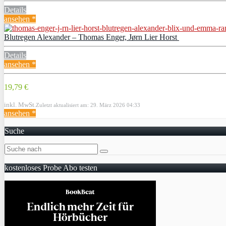
Details
ansehen *
Blutregen Alexander – Thomas Enger, Jørn Lier Horst
Details
ansehen *
19,79 €
inkl. MwSt.
Zuletzt aktualisiert am: 29. März 2026 04:33
ansehen *
Suche
kostenloses Probe Abo testen