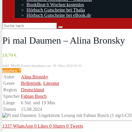
BookBeat 6 Wochen kostenlos
Hörbuch Gutscheine bei Thalia
Hörbuch Gutscheine bei eBook.de
Pi mal Daumen – Alina Bronsky
19,79 €
inkl. MwSt.
Zuletzt aktualisiert am: 29. März 2026 04:33
ansehen *
Autor
Alina Bronsky
Genre
Belletristik
,
Literatur
Region
Deutschland
Sprecher
Fabian Busch
Länge
6 Std. und 19 Min.
Datum
15.08.2024
1337
WhatsApp
0
Likes
0
Shares
0
Tweets