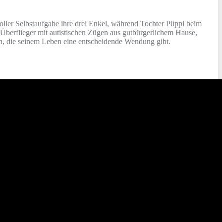
ller Selbstaufgabe ihre drei Enkel, während Tochter Püppi beim
n Überflieger mit autistischen Zügen aus gutbürgerlichem Hause,
undin, die seinem Leben eine entscheidende Wendung gibt.