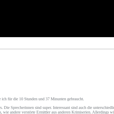
e ich für die 10 Stunden und 37 Minunten gebraucht.
 Die Sprecherinnen sind super. Interessant sind auch die unterschiedl
n, wie andere verstörte Ermittler aus anderen Krimiserien. Allerdings w