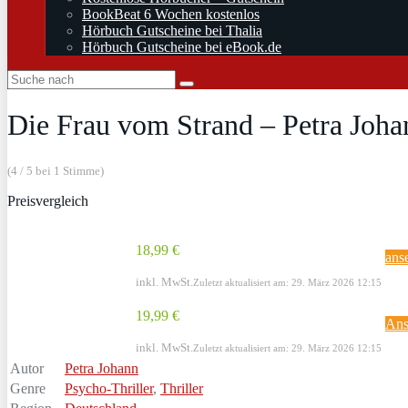
BookBeat 6 Wochen kostenlos
Hörbuch Gutscheine bei Thalia
Hörbuch Gutscheine bei eBook.de
Die Frau vom Strand – Petra Joha
(4 / 5 bei 1 Stimme)
Preisvergleich
18,99 €
ans
inkl. MwSt.
Zuletzt aktualisiert am: 29. März 2026 12:15
19,99 €
Ans
inkl. MwSt.
Zuletzt aktualisiert am: 29. März 2026 12:15
Autor
Petra Johann
Genre
Psycho-Thriller
,
Thriller