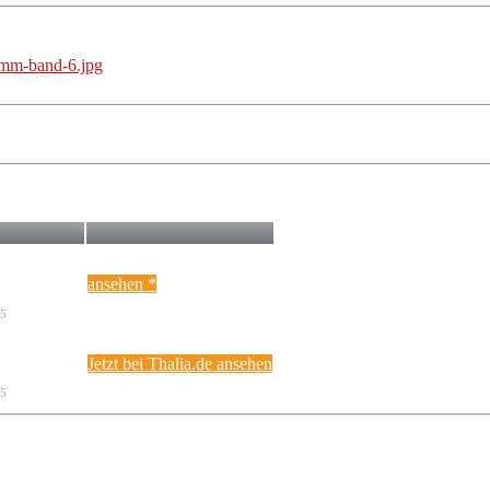
ansehen *
15
Jetzt bei Thalia.de ansehen
15