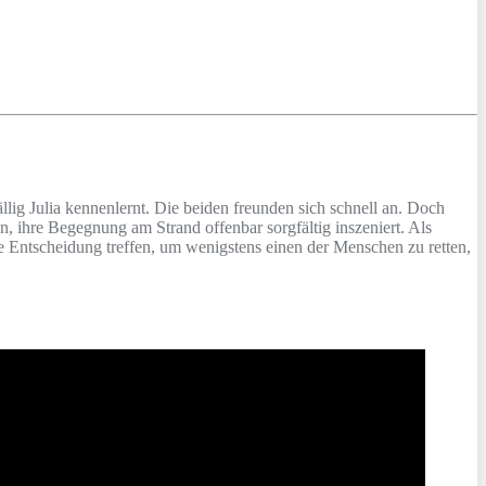
ällig Julia kennenlernt. Die beiden freunden sich schnell an. Doch
en, ihre Begegnung am Strand offenbar sorgfältig inszeniert. Als
ne Entscheidung treffen, um wenigstens einen der Menschen zu retten,