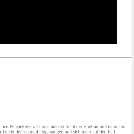
ichen Perspektiven. Einmal aus der Sicht der Ehefrau und dann aus
ird nicht tiefer darauf eingegangen und sich mehr auf den Fall