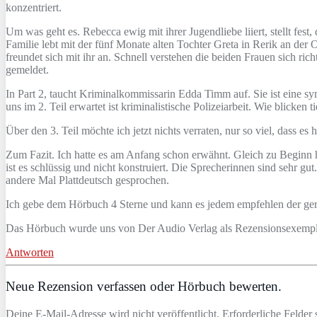
konzentriert.
Um was geht es. Rebecca ewig mit ihrer Jugendliebe liiert, stellt fes
Familie lebt mit der fünf Monate alten Tochter Greta in Rerik an de
freundet sich mit ihr an. Schnell verstehen die beiden Frauen sich ric
gemeldet.
In Part 2, taucht Kriminalkommissarin Edda Timm auf. Sie ist eine symp
uns im 2. Teil erwartet ist kriminalistische Polizeiarbeit. Wie blicken t
Über den 3. Teil möchte ich jetzt nichts verraten, nur so viel, dass e
Zum Fazit. Ich hatte es am Anfang schon erwähnt. Gleich zu Beginn hat
ist es schlüssig und nicht konstruiert. Die Sprecherinnen sind sehr 
andere Mal Plattdeutsch gesprochen.
Ich gebe dem Hörbuch 4 Sterne und kann es jedem empfehlen der gerne
Das Hörbuch wurde uns von Der Audio Verlag als Rezensionsexemplar
Antworten
Neue Rezension verfassen oder Hörbuch bewerten.
Deine E-Mail-Adresse wird nicht veröffentlicht. Erforderliche Felder 