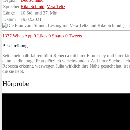
Region
Deutschland
Sprecher
Rike Schmid
,
Vera Teltz
Länge
10 Std. und 37. Min.
Datum
19.02.2021
1337
WhatsApp
0
Likes
0
Shares
0
Tweets
Beschreibung
Seit eineinhalb Jahren führt Rebecca mit ihrer Frau Lucy und ihrer kle
dann ist die junge Frau plötzlich verschwunden. Auf ihrer Suche nach 
Rebecca erkennt, weswegen Julia wirklich ihre Nähe gesucht hat, ist 
die sie liebt.
Hörprobe