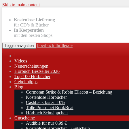
Skip to main content
Kostenlose Lieferung
für CD’s & Bücher
In Kooperation
mit den besten Shops
hoerbuch-thriller.de
Toggle navigation
Videos
Neuerscheinungen
Hörbuch Bestseller 2026
Top 100 Hörbücher
Geheimtipps
Blog
Cormoran Strike & Robin Ellacott – Beziehung
Kostenlose Hörbücher
Cashback bis zu 10%
Tolle Preise bei BookBeat
Hörbuch Schnäppchen
Gutscheine
Audible für nur 0,99 €
Kostenlose Hörbücher – Gutschein