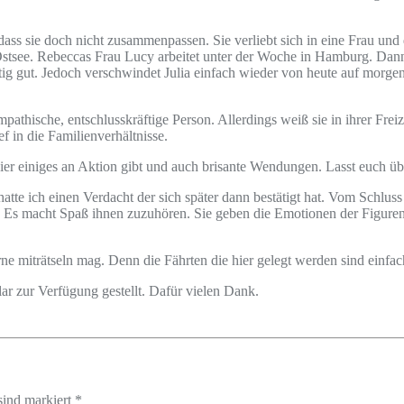
t, dass sie doch nicht zusammenpassen. Sie verliebt sich in eine Frau un
r Ostsee. Rebeccas Frau Lucy arbeitet unter der Woche in Hamburg. Dan
htig gut. Jedoch verschwindet Julia einfach wieder von heute auf morgen.
athische, entschlusskräftige Person. Allerdings weiß sie in ihrer Freize
ief in die Familienverhältnisse.
s hier einiges an Aktion gibt und auch brisante Wendungen. Lasst euch ü
te ich einen Verdacht der sich später dann bestätigt hat. Vom Schluss 
gut. Es macht Spaß ihnen zuzuhören. Sie geben die Emotionen der Figuren
 miträtseln mag. Denn die Fährten die hier gelegt werden sind einfach
 zur Verfügung gestellt. Dafür vielen Dank.
sind markiert *