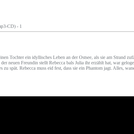
inen Tochter ein idyllisches Leben an der Ostsee, als sie am Strand zuf
der neuen Freundin stellt Rebecca bals Julia ihr erzählt hat, war gelog
es zu spät. Rebecca muss eid fest, dass sie ein Phantom jagt. Alles, wa