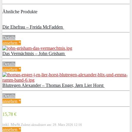
Ähnliche Produkte
Die Ehefrau – Freida McFadden
Details
ansehen *
Das Vermächtnis – John Grisham
Details
ansehen *
Blutregen Alexander – Thomas Enger, Jørn Lier Horst
Details
ansehen *
15,78 €
inkl. MwSt.
Zuletzt aktualisiert am: 29. März 2026 12:16
ansehen *