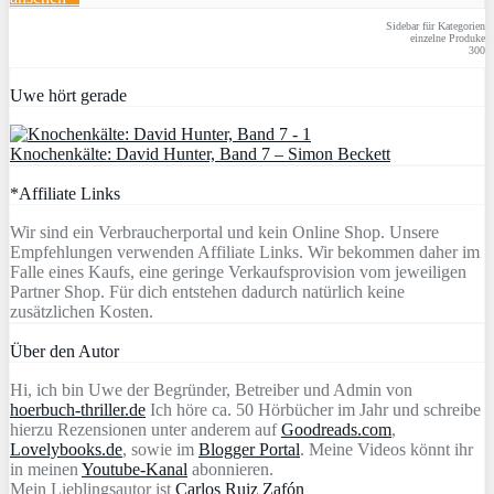
Sidebar für Kategorien
einzelne Produke
300
Uwe hört gerade
Knochenkälte: David Hunter, Band 7 – Simon Beckett
*Affiliate Links
Wir sind ein Verbraucherportal und kein Online Shop. Unsere
Empfehlungen verwenden Affiliate Links. Wir bekommen daher im
Falle eines Kaufs, eine geringe Verkaufsprovision vom jeweiligen
Partner Shop. Für dich entstehen dadurch natürlich keine
zusätzlichen Kosten.
Über den Autor
Hi, ich bin Uwe der Begründer, Betreiber und Admin von
hoerbuch-thriller.de
Ich höre ca. 50 Hörbücher im Jahr und schreibe
hierzu Rezensionen unter anderem auf
Goodreads.com
,
Lovelybooks.de
, sowie im
Blogger Portal
. Meine Videos könnt ihr
in meinen
Youtube-Kanal
abonnieren.
Mein Lieblingsautor ist
Carlos Ruiz Zafón