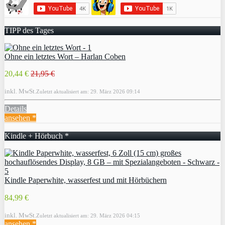
TIPP des Tages
Ohne ein letztes Wort – Harlan Coben
20,44 €
21,95 €
inkl. MwSt.
Zuletzt aktualisiert am: 29. März 2026 09:14
Details
ansehen *
Kindle + Hörbuch *
Kindle Paperwhite, wasserfest und mit Hörbüchern
84,99 €
inkl. MwSt.
Zuletzt aktualisiert am: 29. März 2026 04:15
ansehen *