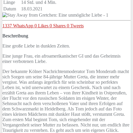
Länge
14 Std. und 4 Min.
Datum
18.03.2021
1337
WhatsApp
0
Likes
0
Shares
0
Tweets
Beschreibung
Eine große Liebe in dunklen Zeiten.
Eine junge Frau, ein afroamerikanischer GI und das Geheimnis
einer verbotenen Liebe.
Der bekannte Kölner Nachrichtenmoderator Tom Monderath macht
sich Sorgen um seine 84-jährige Mutter Greta, die immer mehr
vergisst. Was anfangs ärgerlich für sein scheinbar so perfektes
Leben ist, wird unerwartet zu einem Geschenk. Nach und nach
erzählt Greta aus ihrem Leben – von ihrer Kindheit in Ostpreußen,
der Flucht vor den russischen Soldaten im eisigen Winter, der
Sehnsucht nach dem verschollenen Vater und ihren Erfolgen auf
dem Schwarzmarkt in Heidelberg. Als Tom jedoch auf das Foto
eines kleinen Mädchens mit dunkler Haut stößt, verstummt Greta.
Zum ersten Mal beginnt Tom, sich eingehender mit der
Vergangenheit seiner Mutter zu befassen. Nicht nur, um endlich ihre
Traurigkeit zu verstehen. Es geht auch um sein eigenes Glück.