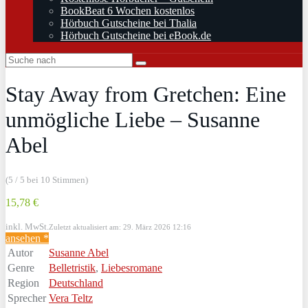
BookBeat 6 Wochen kostenlos
Hörbuch Gutscheine bei Thalia
Hörbuch Gutscheine bei eBook.de
Stay Away from Gretchen: Eine
unmögliche Liebe – Susanne
Abel
(5 / 5 bei 10 Stimmen)
15,78 €
inkl. MwSt.
Zuletzt aktualisiert am: 29. März 2026 12:16
ansehen *
Autor
Susanne Abel
Genre
Belletristik
,
Liebesromane
Region
Deutschland
Sprecher
Vera Teltz