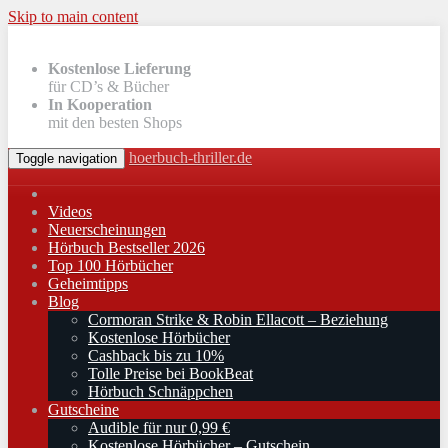
Skip to main content
Kostenlose Lieferung
für CD’s & Bücher
In Kooperation
mit den besten Shops
hoerbuch-thriller.de
Toggle navigation
Videos
Neuerscheinungen
Hörbuch Bestseller 2026
Top 100 Hörbücher
Geheimtipps
Blog
Cormoran Strike & Robin Ellacott – Beziehung
Kostenlose Hörbücher
Cashback bis zu 10%
Tolle Preise bei BookBeat
Hörbuch Schnäppchen
Gutscheine
Audible für nur 0,99 €
Kostenlose Hörbücher – Gutschein