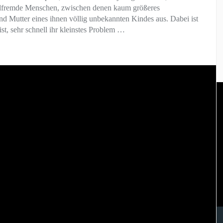
ildfremde Menschen, zwischen denen kaum größeres
 und Mutter eines ihnen völlig unbekannten Kindes aus. Dabei ist
st, sehr schnell ihr kleinstes Problem …