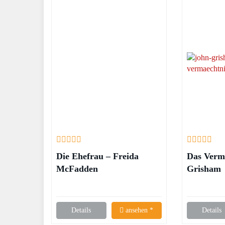
Die Ehefrau – Freida
Das Verm
McFadden
Grisham
Details
ansehen *
Details