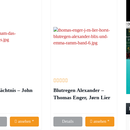
ächtnis – John
Blutregen Alexander –
Thomas Enger, Jørn Lier
Horst
ansehen *
Details
ansehen *