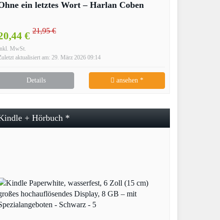
Ohne ein letztes Wort – Harlan Coben
21,95 €
20,44 €
inkl. MwSt.
Zuletzt aktualisiert am: 29. März 2026 09:14
Details
ansehen *
Kindle + Hörbuch *