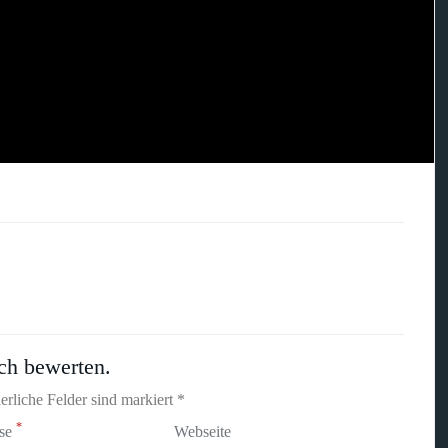
ch bewerten.
erliche Felder sind markiert *
*
sse
Webseite