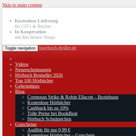
Skip to main content
Kostenlose Lieferung
für CD’s & Bücher
In Kooperation
mit den besten Shops
hoerbuch-thriller.de
Toggle navigation
Videos
Neuerscheinungen
Hörbuch Bestseller 2026
Top 100 Hörbücher
Geheimtipps
Blog
Cormoran Strike & Robin Ellacott – Beziehung
Kostenlose Hörbücher
Cashback bis zu 10%
Tolle Preise bei BookBeat
Hörbuch Schnäppchen
Gutscheine
Audible für nur 0,99 €
Kostenlose Hörbücher – Gutschein