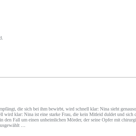
d.
mpfängt, die sich bei ihm bewirbt, wird schnell klar: Nina sieht genaus
ll wird klar: Nina ist eine starke Frau, die kein Mitleid duldet und sic
n den Fall um einen unheimlichen Mörder, der seine Opfer mit chirurgis
 ausgewählt …