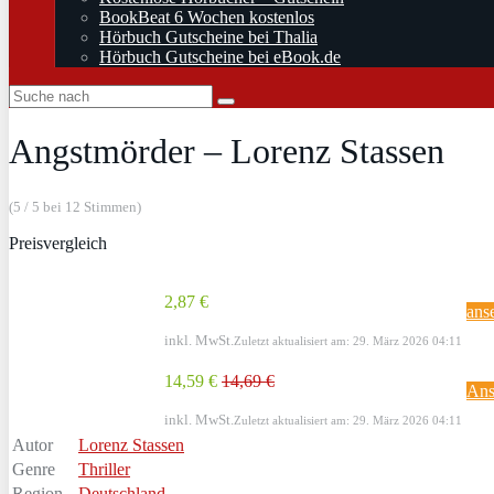
BookBeat 6 Wochen kostenlos
Hörbuch Gutscheine bei Thalia
Hörbuch Gutscheine bei eBook.de
Angstmörder – Lorenz Stassen
(5 / 5 bei 12 Stimmen)
Preisvergleich
2,87 €
ans
inkl. MwSt.
Zuletzt aktualisiert am: 29. März 2026 04:11
14,59 €
14,69 €
Ans
inkl. MwSt.
Zuletzt aktualisiert am: 29. März 2026 04:11
Autor
Lorenz Stassen
Genre
Thriller
Region
Deutschland