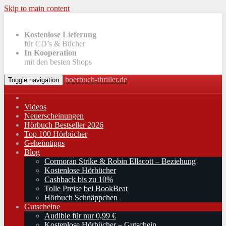
Skip to main content
Kostenlose Lieferung
für CD’s & Bücher
In Kooperation
mit den besten Shops
hoerbuch-thriller.de
Toggle navigation
Videos
Neuerscheinungen
Hörbuch Bestseller 2026
Top 100 Hörbücher
Geheimtipps
Blog
Cormoran Strike & Robin Ellacott – Beziehung
Kostenlose Hörbücher
Cashback bis zu 10%
Tolle Preise bei BookBeat
Hörbuch Schnäppchen
Gutscheine
Audible für nur 0,99 €
Kostenlose Hörbücher – Gutschein