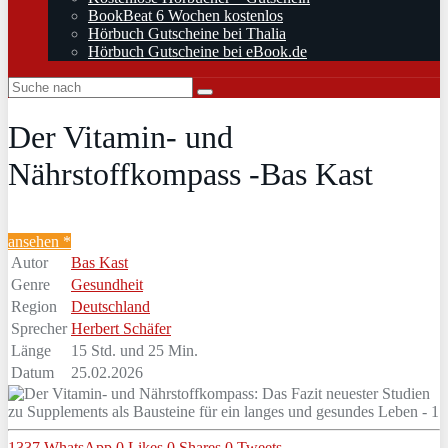
BookBeat 6 Wochen kostenlos
Hörbuch Gutscheine bei Thalia
Hörbuch Gutscheine bei eBook.de
Der Vitamin- und
Nährstoffkompass -Bas Kast
ansehen *
Autor
Bas Kast
Genre
Gesundheit
Region
Deutschland
Sprecher
Herbert Schäfer
Länge
15 Std. und 25 Min.
Datum
25.02.2026
1337
WhatsApp
0
Likes
0
Shares
0
Tweets