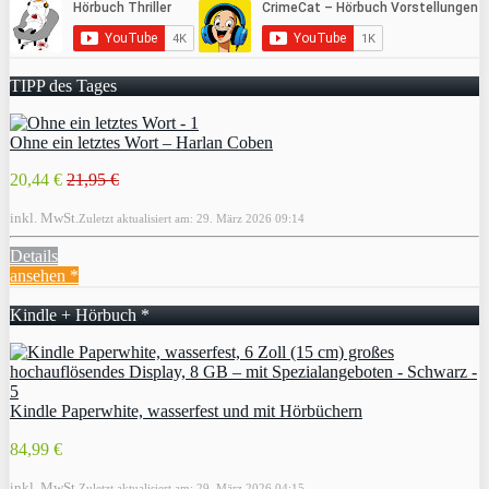
TIPP des Tages
Ohne ein letztes Wort – Harlan Coben
20,44 €
21,95 €
inkl. MwSt.
Zuletzt aktualisiert am: 29. März 2026 09:14
Details
ansehen *
Kindle + Hörbuch *
Kindle Paperwhite, wasserfest und mit Hörbüchern
84,99 €
inkl. MwSt.
Zuletzt aktualisiert am: 29. März 2026 04:15