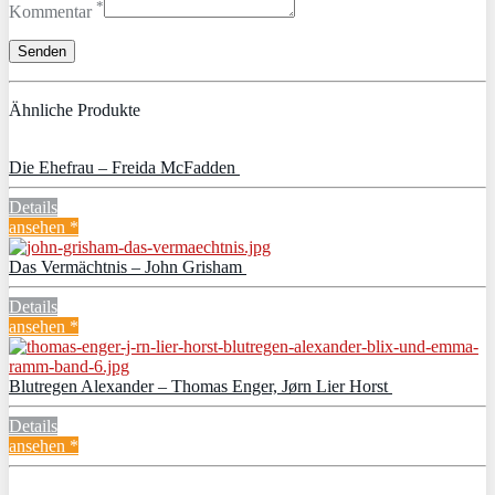
*
Kommentar
Ähnliche Produkte
Die Ehefrau – Freida McFadden
Details
ansehen *
Das Vermächtnis – John Grisham
Details
ansehen *
Blutregen Alexander – Thomas Enger, Jørn Lier Horst
Details
ansehen *