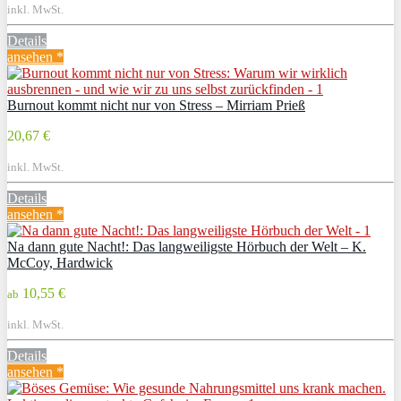
inkl. MwSt.
Details
ansehen *
Burnout kommt nicht nur von Stress – Mirriam Prieß
20,67 €
inkl. MwSt.
Details
ansehen *
Na dann gute Nacht!: Das langweiligste Hörbuch der Welt – K.
McCoy, Hardwick
10,55 €
ab
inkl. MwSt.
Details
ansehen *