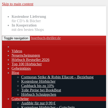
Skip to main content
Kostenlose Lieferung
für CD’s & Bücher
In Kooperation
mit den besten Shops
hoerbuch-thriller.de
Toggle navigation
Videos
Neuerscheinungen
Hörbuch Bestseller 2026
Top 100 Hörbücher
Geheimtipps
Blog
Cormoran Strike & Robin Ellacott – Beziehung
Kostenlose Hörbücher
Cashback bis zu 10%
Tolle Preise bei BookBeat
Hörbuch Schnäppchen
Gutscheine
Audible für nur 0,99 €
Kostenlose Hörbücher – Gutschein