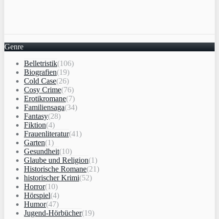
Genre
Belletristik
(106)
Biografien
(19)
Cold Case
(26)
Cosy Crime
(76)
Erotikromane
(7)
Familiensaga
(34)
Fantasy
(28)
Fiktion
(4)
Frauenliteratur
(41)
Garten
(1)
Gesundheit
(10)
Glaube und Religion
(1)
Historische Romane
(21)
historischer Krimi
(52)
Horror
(10)
Hörspiel
(4)
Humor
(47)
Jugend-Hörbücher
(19)