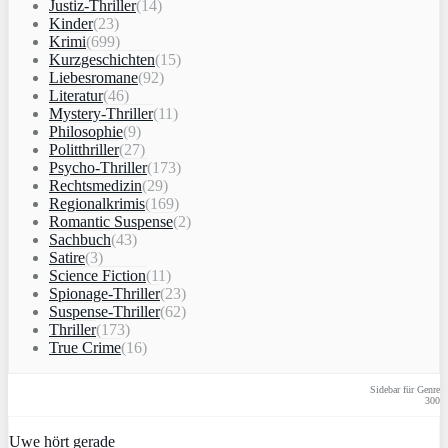
Justiz-Thriller
(14)
Kinder
(23)
Krimi
(699)
Kurzgeschichten
(15)
Liebesromane
(92)
Literatur
(46)
Mystery-Thriller
(11)
Philosophie
(9)
Politthriller
(27)
Psycho-Thriller
(173)
Rechtsmedizin
(29)
Regionalkrimis
(169)
Romantic Suspense
(2)
Sachbuch
(43)
Satire
(3)
Science Fiction
(11)
Spionage-Thriller
(23)
Suspense-Thriller
(62)
Thriller
(173)
True Crime
(16)
Sidebar für Genre
300
Uwe hört gerade