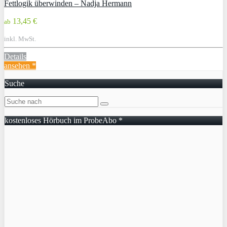
Fettlogik überwinden – Nadja Hermann
13,45 €
ab
inkl. MwSt.
Details
ansehen *
Suche
kostenloses Hörbuch im ProbeAbo *