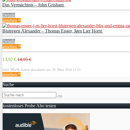
Das Vermächtnis – John Grisham
Details
ansehen *
Blutregen Alexander – Thomas Enger, Jørn Lier Horst
Details
ansehen *
13,92 €
14,95 €
inkl. MwSt.
Zuletzt aktualisiert am: 29. März 2026 12:15
ansehen *
Suche
kostenloses Probe Abo testen