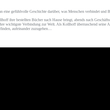
nn eine gefühlvolle Geschichte darüber, was Menschen verbindet und 
hoff ihre bestellten Bücher nach Hause bringt, abends nach Geschäftss
ihre wichtigste Verbindung zur Welt. Als Kollhoff überraschend seine A
ut finden, aufeinander zuzugehen…