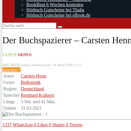
BookBeat 6 Wochen kostenlos
Hörbuch Gutscheine bei Thalia
Hörbuch Gutscheine bei eBook.de
Der Buchspazierer – Carsten Hen
13,92 €
14,95 €
inkl. MwSt.
Zuletzt aktualisiert am: 29. März 2026 12:15
ansehen *
Autor
Carsten Henn
Genre
Belletristik
Region
Deutschland
Sprecher
Reinhard Kuhnert
Länge
5 Std. und 41 Min.
Datum
31.03.2021
1337
WhatsApp
0
Likes
0
Shares
0
Tweets