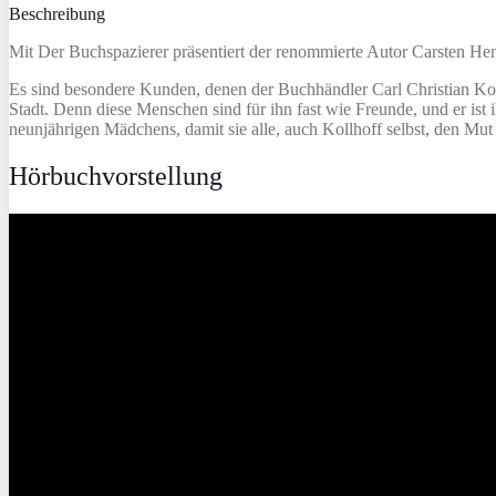
Beschreibung
Mit Der Buchspazierer präsentiert der renommierte Autor Carsten He
Es sind besondere Kunden, denen der Buchhändler Carl Christian Koll
Stadt. Denn diese Menschen sind für ihn fast wie Freunde, und er ist 
neunjährigen Mädchens, damit sie alle, auch Kollhoff selbst, den M
Hörbuchvorstellung