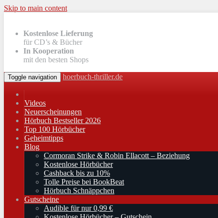
Skip to main content
Kostenlose Lieferung
für CD’s & Bücher
In Kooperation
mit den besten Shops
hoerbuch-thriller.de
Toggle navigation
Videos
Neuerscheinungen
Hörbuch Bestseller 2026
Top 100 Hörbücher
Geheimtipps
Blog
Cormoran Strike & Robin Ellacott – Beziehung
Kostenlose Hörbücher
Cashback bis zu 10%
Tolle Preise bei BookBeat
Hörbuch Schnäppchen
Gutscheine
Audible für nur 0,99 €
Kostenlose Hörbücher – Gutschein