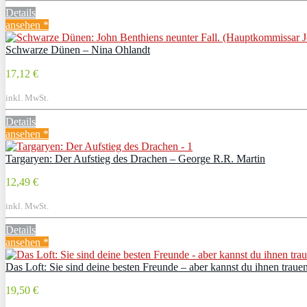
Details
ansehen *
Schwarze Dünen – Nina Ohlandt
17,12 €
inkl. MwSt.
Details
ansehen *
Targaryen: Der Aufstieg des Drachen – George R.R. Martin
12,49 €
inkl. MwSt.
Details
ansehen *
Das Loft: Sie sind deine besten Freunde – aber kannst du ihnen trau
19,50 €