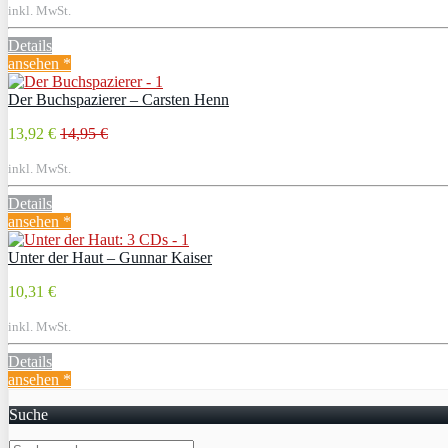
inkl. MwSt.
Details
ansehen *
Der Buchspazierer – Carsten Henn
13,92 €
14,95 €
inkl. MwSt.
Details
ansehen *
Unter der Haut – Gunnar Kaiser
10,31 €
inkl. MwSt.
Details
ansehen *
Suche