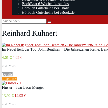
BookBeat 6 Wochen kostenlos
Hörbuch Gutscheine bei Thalia
Hörbuch Gutscheine bei eBook.de
Reinhard Kuhnert
Im Nebel liegt der Tod: John Benthien – Die Jahreszeiten-Reihe, Ba
4,61 €
4,95 €
inkl. MwSt.
Details
ansehen *
Finster – Ivar Leon Menger
13,92 €
14,95 €
inkl. MwSt.