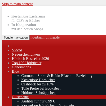
Skip to main content
Kostenlose Lieferung
für CD’s & Bücher
In Kooperation
mit den besten Shops
hoerbuch-thriller.de
Toggle navigation
Videos
Neuerscheinungen
Hörbuch Bestseller 2026
Top 100 Hörbücher
Geheimtipps
Blog
Cormoran Strike & Robin Ellacott – Beziehung
Kostenlose Hörbücher
Cashback bis zu 10%
Tolle Preise bei BookBeat
Hörbuch Schnäppchen
Gutscheine
Audible für nur 0,99 €
Kostenlose Hörbücher – Gutschein