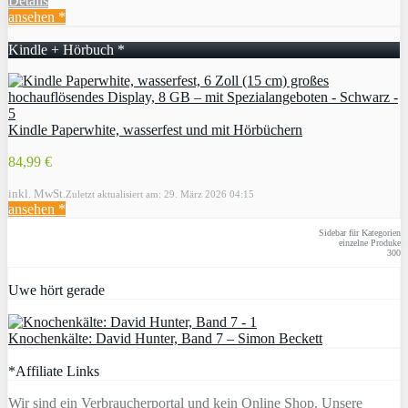
Details
ansehen *
Kindle + Hörbuch *
Kindle Paperwhite, wasserfest und mit Hörbüchern
84,99 €
inkl. MwSt.
Zuletzt aktualisiert am: 29. März 2026 04:15
ansehen *
Sidebar für Kategorien
einzelne Produke
300
Uwe hört gerade
Knochenkälte: David Hunter, Band 7 – Simon Beckett
*Affiliate Links
Wir sind ein Verbraucherportal und kein Online Shop. Unsere