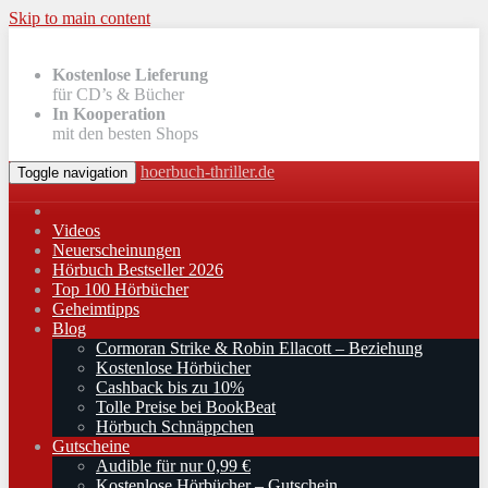
Skip to main content
Kostenlose Lieferung
für CD’s & Bücher
In Kooperation
mit den besten Shops
hoerbuch-thriller.de
Toggle navigation
Videos
Neuerscheinungen
Hörbuch Bestseller 2026
Top 100 Hörbücher
Geheimtipps
Blog
Cormoran Strike & Robin Ellacott – Beziehung
Kostenlose Hörbücher
Cashback bis zu 10%
Tolle Preise bei BookBeat
Hörbuch Schnäppchen
Gutscheine
Audible für nur 0,99 €
Kostenlose Hörbücher – Gutschein