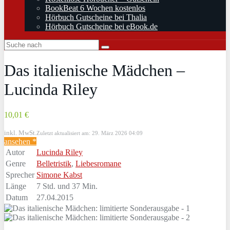
BookBeat 6 Wochen kostenlos
Hörbuch Gutscheine bei Thalia
Hörbuch Gutscheine bei eBook.de
Das italienische Mädchen –
Lucinda Riley
10,01 €
inkl. MwSt.
Zuletzt aktualisiert am: 29. März 2026 04:09
ansehen *
Autor
Lucinda Riley
Genre
Belletristik
,
Liebesromane
Sprecher
Simone Kabst
Länge
7 Std. und 37 Min.
Datum
27.04.2015