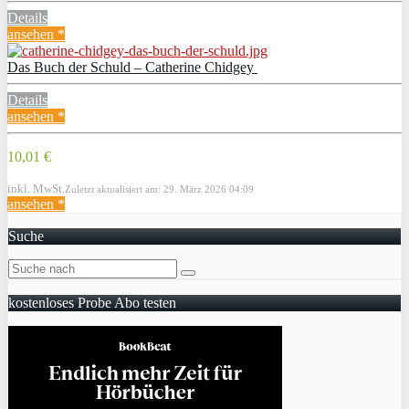
Details
ansehen *
Das Buch der Schuld – Catherine Chidgey
Details
ansehen *
10,01 €
inkl. MwSt.
Zuletzt aktualisiert am: 29. März 2026 04:09
ansehen *
Suche
kostenloses Probe Abo testen