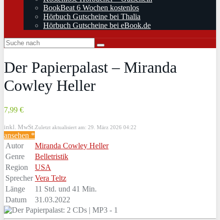
BookBeat 6 Wochen kostenlos
Hörbuch Gutscheine bei Thalia
Hörbuch Gutscheine bei eBook.de
Der Papierpalast – Miranda
Cowley Heller
7,99 €
inkl. MwSt.
Zuletzt aktualisiert am: 29. März 2026 04:22
ansehen *
Autor
Miranda Cowley Heller
Genre
Belletristik
Region
USA
Sprecher
Vera Teltz
Länge
11 Std. und 41 Min.
Datum
31.03.2022