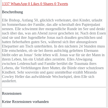
1337
WhatsApp
0
Likes
0
Shares
0
Tweets
Beschreibung
Elle Bishop, Anfang 50, glücklich verheiratet, drei Kinder, urlaubt
im Sommerhaus der Familie, das alle scherzhaft den Papierpalast
nennen. Elle schwimmt ihre morgendliche Runde im See und denkt
nach über das, was am Abend zuvor geschehen ist. Nach dem Essen
sind sie und ihre Jugendliebe Jonas nach draußen geschlichen und
hatten fieberhaften guten Sex, während sich ihre ahnungslosen
Ehepartner am Tisch unterhielten. In den nächsten 24 Stunden muss
Elle entscheiden, ob sie bei ihrem aufrichtig geliebten Ehemann
bleibt oder an Jonas‘ Seite leben will. Jonas war für sie der Mann in
ihrem Leben, bis ein Unfall alles zerstörte. Elles Abwägung
zwischen Leidenschaft und Familie berührt die Traumata ihres
Lebens, die Verfehlungen ihrer Mutter, die Bürde einer schutzlosen
Kindheit. Sehr souverän und ganz unmittelbar erzählt Miranda
Cowley Heller das aufwühlende Wechselspiel, dem Elle sich
ausliefert.
Rezensionen
Keine Rezensionen vorhanden