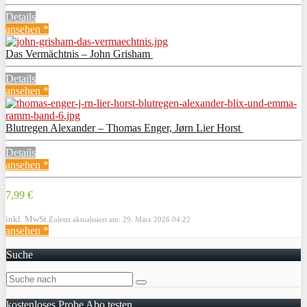
Details
ansehen *
Das Vermächtnis – John Grisham
Details
ansehen *
Blutregen Alexander – Thomas Enger, Jørn Lier Horst
Details
ansehen *
7,99 €
inkl. MwSt.
Zuletzt aktualisiert am: 29. März 2026 04:22
ansehen *
Suche
kostenloses Probe Abo testen