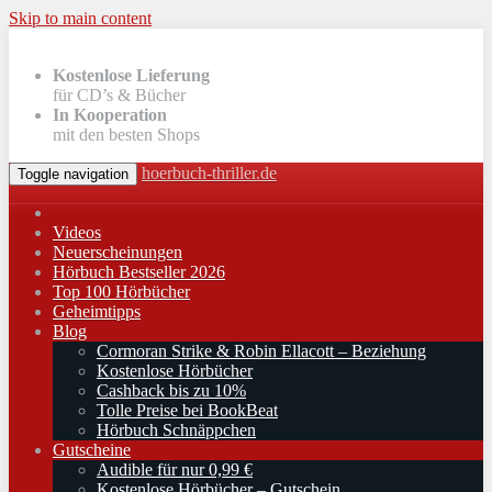
Skip to main content
Kostenlose Lieferung
für CD’s & Bücher
In Kooperation
mit den besten Shops
hoerbuch-thriller.de
Toggle navigation
Videos
Neuerscheinungen
Hörbuch Bestseller 2026
Top 100 Hörbücher
Geheimtipps
Blog
Cormoran Strike & Robin Ellacott – Beziehung
Kostenlose Hörbücher
Cashback bis zu 10%
Tolle Preise bei BookBeat
Hörbuch Schnäppchen
Gutscheine
Audible für nur 0,99 €
Kostenlose Hörbücher – Gutschein