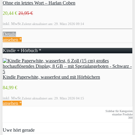
Ohne ein letztes Wort – Harlan Coben
20,44 €
21,95 €
inkl. MwSt.
Zuletzt aktualisiert am: 29. März 2026 09:14
Details
ansehen *
Kindle + Hörbuch *
Kindle Paperwhite, wasserfest und mit Hörbüchern
84,99 €
inkl. MwSt.
Zuletzt aktualisiert am: 29. März 2026 04:15
ansehen *
Sidebar für Kategorien
einzelne Produke
300
Uwe hört gerade