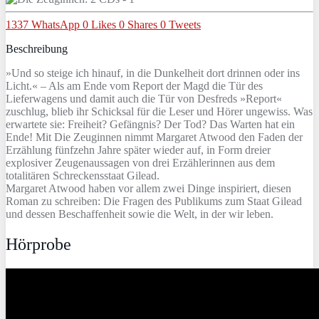
1337
WhatsApp
0
Likes
0
Shares
0
Tweets
Beschreibung
»Und so steige ich hinauf, in die Dunkelheit dort drinnen oder ins
Licht.« – Als am Ende vom Report der Magd die Tür des
Lieferwagens und damit auch die Tür von Desfreds »Report«
zuschlug, blieb ihr Schicksal für die Leser und Hörer ungewiss. Was
erwartete sie: Freiheit? Gefängnis? Der Tod? Das Warten hat ein
Ende! Mit Die Zeuginnen nimmt Margaret Atwood den Faden der
Erzählung fünfzehn Jahre später wieder auf, in Form dreier
explosiver Zeugenaussagen von drei Erzählerinnen aus dem
totalitären Schreckensstaat Gilead.
Margaret Atwood haben vor allem zwei Dinge inspiriert, diesen
Roman zu schreiben: Die Fragen des Publikums zum Staat Gilead
und dessen Beschaffenheit sowie die Welt, in der wir leben.
Hörprobe