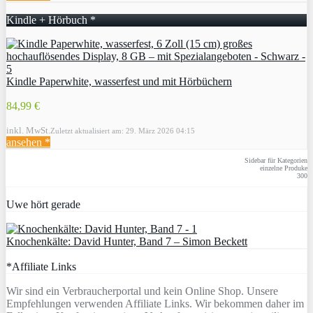
Kindle + Hörbuch *
Kindle Paperwhite, wasserfest und mit Hörbüchern
84,99 €
inkl. MwSt.
Zuletzt aktualisiert am: 29. März 2026 04:15
ansehen *
Sidebar für Kategorien
einzelne Produke
300
Uwe hört gerade
Knochenkälte: David Hunter, Band 7 – Simon Beckett
*Affiliate Links
Wir sind ein Verbraucherportal und kein Online Shop. Unsere
Empfehlungen verwenden Affiliate Links. Wir bekommen daher im