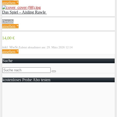
ansehen *
Das Spiel – Aisling Rawle
Details
ansehen *
14,00 €
inkl. MwSt.
Zuletzt aktualisiert am: 29. März 2026 12:14
ansehen *
Suche
kostenloses Probe Abo testen