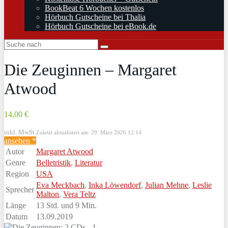
BookBeat 6 Wochen kostenlos
Hörbuch Gutscheine bei Thalia
Hörbuch Gutscheine bei eBook.de
Die Zeuginnen – Margaret
Atwood
14,00 €
inkl. MwSt.
Zuletzt aktualisiert am: 29. März 2026 12:14
ansehen *
Autor
Margaret Atwood
Genre
Belletristik
,
Literatur
Region
USA
Eva Meckbach
,
Inka Löwendorf
,
Julian Mehne
,
Leslie
Sprecher
Malton
,
Vera Teltz
Länge
13 Std. und 9 Min.
Datum
13.09.2019