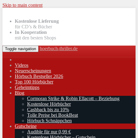
Skip to main content
Kostenlose Lieferung
für CD’s & Bücher
In Kooperation
mit den besten Shops
hoerbuch-thriller.de
Toggle navigation
Videos
Neuerscheinungen
Hörbuch Bestseller 2026
Top 100 Hörbücher
Geheimtipps
Blog
Cormoran Strike & Robin Ellacott – Beziehung
Kostenlose Hörbücher
Cashback bis zu 10%
Tolle Preise bei BookBeat
Hörbuch Schnäppchen
Gutscheine
Audible für nur 0,99 €
Kostenlose Hörbücher – Gutschein