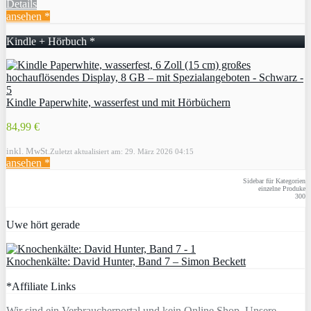
Details
ansehen *
Kindle + Hörbuch *
Kindle Paperwhite, wasserfest und mit Hörbüchern
84,99 €
inkl. MwSt.
Zuletzt aktualisiert am: 29. März 2026 04:15
ansehen *
Sidebar für Kategorien
einzelne Produke
300
Uwe hört gerade
Knochenkälte: David Hunter, Band 7 – Simon Beckett
*Affiliate Links
Wir sind ein Verbraucherportal und kein Online Shop. Unsere