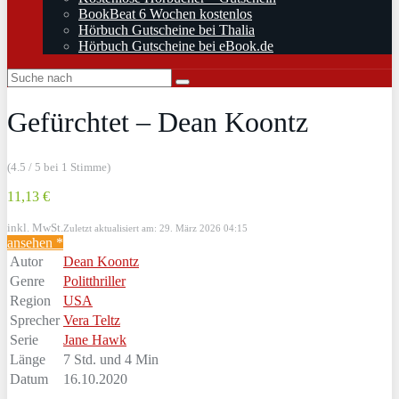
BookBeat 6 Wochen kostenlos
Hörbuch Gutscheine bei Thalia
Hörbuch Gutscheine bei eBook.de
Gefürchtet – Dean Koontz
(4.5 / 5 bei 1 Stimme)
11,13 €
inkl. MwSt.
Zuletzt aktualisiert am: 29. März 2026 04:15
ansehen *
Autor
Dean Koontz
Genre
Politthriller
Region
USA
Sprecher
Vera Teltz
Serie
Jane Hawk
Länge
7 Std. und 4 Min
Datum
16.10.2020