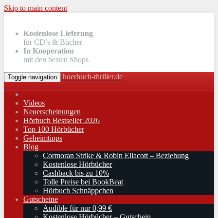
Skip to main content
Kostenlose Lieferung
für CD’s & Bücher
In Kooperation
mit den besten Shops
hoerbuch-thriller.de
Toggle navigation
Videos
Neuerscheinungen
Hörbuch Bestseller 2026
Top 100 Hörbücher
Geheimtipps
Blog
Cormoran Strike & Robin Ellacott – Beziehung
Kostenlose Hörbücher
Cashback bis zu 10%
Tolle Preise bei BookBeat
Hörbuch Schnäppchen
Gutscheine
Audible für nur 0,99 €
Kostenlose Hörbücher – Gutschein