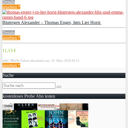
Details
ansehen *
Blutregen Alexander – Thomas Enger, Jørn Lier Horst
Details
ansehen *
11,13 €
inkl. MwSt.
Zuletzt aktualisiert am: 29. März 2026 04:15
ansehen *
Suche
kostenloses Probe Abo testen