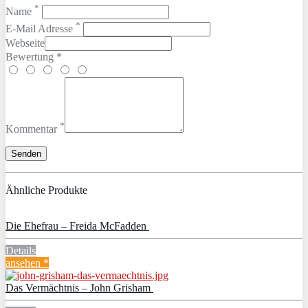
*
Name
*
E-Mail Adresse
Webseite
Bewertung *
*
Kommentar
Ähnliche Produkte
Die Ehefrau – Freida McFadden
Details
ansehen *
Das Vermächtnis – John Grisham