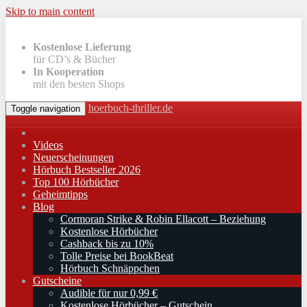
Skip to main content
Kostenlose Lieferung
für CD’s & Bücher
In Kooperation
mit den besten Shops
hoerbuch-thriller.de
Toggle navigation
Videos
Neuerscheinungen
Hörbuch Bestseller 2026
Top 100 Hörbücher
Geheimtipps
Blog
Cormoran Strike & Robin Ellacott – Beziehung
Kostenlose Hörbücher
Cashback bis zu 10%
Tolle Preise bei BookBeat
Hörbuch Schnäppchen
Gutscheine
Audible für nur 0,99 €
Kostenlose Hörbücher – Gutschein