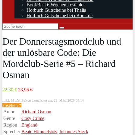
BookBeat 6 Wochen kostenlos
Hörbuch Gutscheine bei Thalia
Hörbuch Gutscheine bei eBook.de
Der Donnerstagsmordclub und
der unlösbare Code: Die
Mordclub-Serie #5 – Richard
Osman
22,30 €
23,95 €
inkl. MwSt.
Zuletzt aktualisiert am: 29. März 2026 09:14
ansehen *
Autor
Richard Osman
Genre
Cosy Crime
Region
England
Sprecher
Beate Himmelstoß
,
Johannes Steck