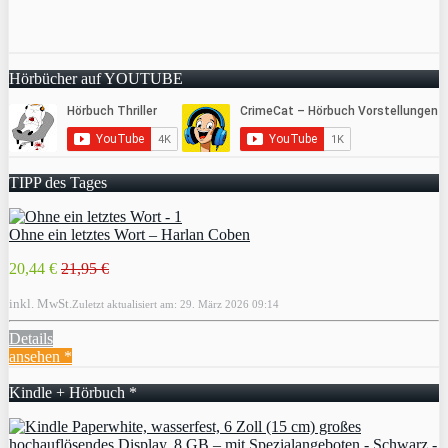
Hörbücher auf YOUTUBE
TIPP des Tages
Ohne ein letztes Wort – Harlan Coben
20,44 €
21,95 €
inkl. MwSt.
Zuletzt aktualisiert am: 29. März 2026 09:14
Details
ansehen *
Kindle + Hörbuch *