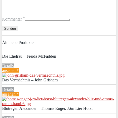
*
Kommentar
Ähnliche Produkte
Die Ehefrau – Freida McFadden
Details
ansehen *
Das Vermächtnis – John Grisham
Details
ansehen *
Blutregen Alexander – Thomas Enger, Jørn Lier Horst
Details