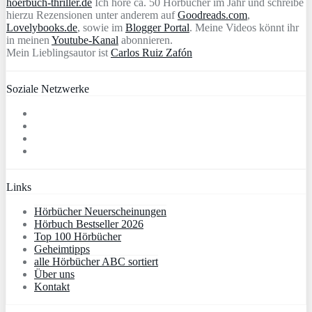
hoerbuch-thriller.de
Ich höre ca. 50 Hörbücher im Jahr und schreibe
hierzu Rezensionen unter anderem auf
Goodreads.com
,
Lovelybooks.de
, sowie im
Blogger Portal
. Meine Videos könnt ihr
in meinen
Youtube-Kanal
abonnieren.
Mein Lieblingsautor ist
Carlos Ruiz Zafón
Soziale Netzwerke
Links
Hörbücher Neuerscheinungen
Hörbuch Bestseller 2026
Top 100 Hörbücher
Geheimtipps
alle Hörbücher ABC sortiert
Über uns
Kontakt