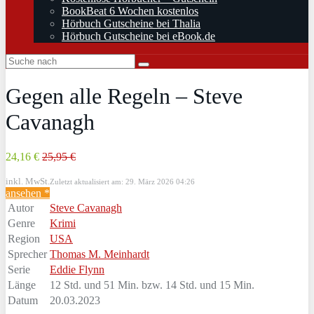
BookBeat 6 Wochen kostenlos
Hörbuch Gutscheine bei Thalia
Hörbuch Gutscheine bei eBook.de
Gegen alle Regeln – Steve
Cavanagh
24,16 €
25,95 €
inkl. MwSt.
Zuletzt aktualisiert am: 29. März 2026 04:26
ansehen *
Autor
Steve Cavanagh
Genre
Krimi
Region
USA
Sprecher
Thomas M. Meinhardt
Serie
Eddie Flynn
Länge
12 Std. und 51 Min. bzw. 14 Std. und 15 Min.
Datum
20.03.2023