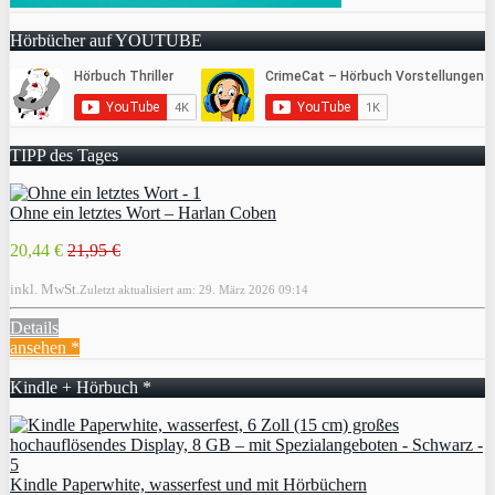
Hörbücher auf YOUTUBE
TIPP des Tages
Ohne ein letztes Wort – Harlan Coben
20,44 €
21,95 €
inkl. MwSt.
Zuletzt aktualisiert am: 29. März 2026 09:14
Details
ansehen *
Kindle + Hörbuch *
Kindle Paperwhite, wasserfest und mit Hörbüchern