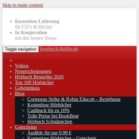
Skip to main content
Kostenlose Lieferung
für CD’s & Bücher
In Kooperation
mit den besten Shops
hoerbuch-thriller.de
Toggle navigation
Videos
Neuerscheinungen
Hörbuch Bestseller 2026
Top 100 Hörbücher
Geheimtipps
Blog
Cormoran Strike & Robin Ellacott – Beziehung
Kostenlose Hörbücher
Cashback bis zu 10%
Tolle Preise bei BookBeat
Hörbuch Schnäppchen
Gutscheine
Audible für nur 0,99 €
Kostenlose Hörbücher – Gutschein