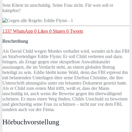
Sein Klient ist unschuldig. Seine Frau nicht. Für wen soll er
kämpfen?
1337
WhatsApp
0
Likes
0
Shares
0
Tweets
Beschreibung
Als David Child wegen Mordes verhaftet wird, wendet sich das FBI
an Strafverteidiger Eddie Flynn: Er soll Child vertreten und dazu
bringen, als Zeuge gegen eine skrupellose Anwaltskanzlei
auszusagen, die im Verdacht steht, an einem globalen Betrug
beteiligt zu sein. Eddie bleibt keine Wahl, denn das FBI erpresst ihn
mit belastenden Unterlagen über seine Ehefrau Christine, die ihre
Unterschrift ahnungslos unter ein brisantes Dokument gesetzt hatte.
Als er Child zum ersten Mal trifft, weiß er, dass der Mann
unschuldig ist, auch wenn die Beweise gegen ihn überwältigend
scheinen. Er muss einen Weg finden, Childs Unschuld zu beweisen
und gleichzeitig seine Frau zu schützen – nicht nur vor dem FBI,
sondern auch vor der Firma.
Hörbuchvorstellung