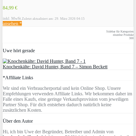
84,99 €
inkl. MwSt.
Zuletzt aktualisiert am: 29. März 2026 04:15
ansehen *
Sidebar für Kategorien
einzelne Produke
300
Uwe hört gerade
Knochenkälte: David Hunter, Band 7 – Simon Beckett
*Affiliate Links
Wir sind ein Verbraucherportal und kein Online Shop. Unsere
Empfehlungen verwenden Affiliate Links. Wir bekommen daher im
Falle eines Kaufs, eine geringe Verkaufsprovision vom jeweiligen
Partner Shop. Für dich entstehen dadurch natürlich keine
zusätzlichen Kosten.
Über den Autor
Hi, ich bin Uwe der Begründer, Betreiber und Admin von