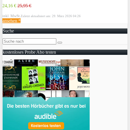
24,16 €
25,95 €
inkl. MwSt.
Zuletzt aktualisiert am: 29. März 2026 04:26
ansehen *
Suche
kostenloses Probe Abo testen