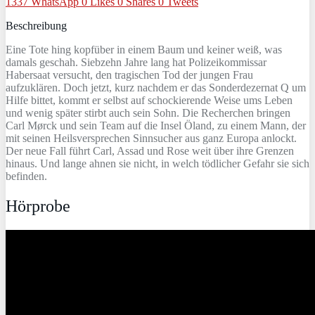
1337
WhatsApp
0
Likes
0
Shares
0
Tweets
Beschreibung
Eine Tote hing kopfüber in einem Baum und keiner weiß, was
damals geschah. Siebzehn Jahre lang hat Polizeikommissar
Habersaat versucht, den tragischen Tod der jungen Frau
aufzuklären. Doch jetzt, kurz nachdem er das Sonderdezernat Q um
Hilfe bittet, kommt er selbst auf schockierende Weise ums Leben
und wenig später stirbt auch sein Sohn. Die Recherchen bringen
Carl Mørck und sein Team auf die Insel Öland, zu einem Mann, der
mit seinen Heilsversprechen Sinnsucher aus ganz Europa anlockt.
Der neue Fall führt Carl, Assad und Rose weit über ihre Grenzen
hinaus. Und lange ahnen sie nicht, in welch tödlicher Gefahr sie sich
befinden.
Hörprobe