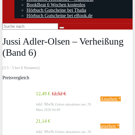
BookBeat 6 Wochen kostenlos
Hörbuch Gutscheine bei Thalia
Hörbuch Gutscheine bei eBook.de
Jussi Adler-Olsen – Verheißung
(Band 6)
(3.5 / 5 bei 6 Stimmen)
Preisvergleich
12,49 €
12,52 €
Ansehen *
inkl. MwSt.
Zuletzt aktualisiert am: 29.
März 2026 04:09
21,14 €
ansehen *
inkl. MwSt.
Zuletzt aktualisiert am: 29.