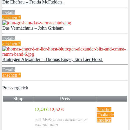
Die Ehefrau – Freida McFadden
Details
ansehen *
Das Vermächtnis – John Grisham
Details
ansehen *
Blutregen Alexander – Thomas Enger, Jørn Lier Horst
Details
ansehen *
Preisvergleich
Shop
Preis
12,49 €
12,52 €
Jetzt bei
Thalia.de
inkl. MwSt.
ansehen
Zuletzt aktualisiert am: 29.
März 2026 04:09