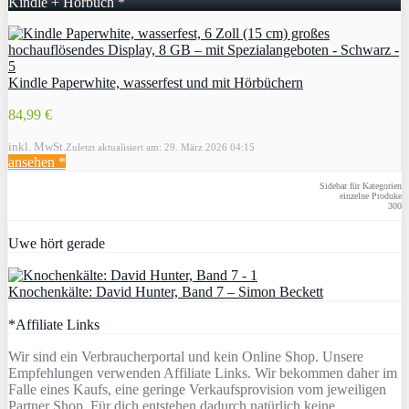
Kindle + Hörbuch *
Kindle Paperwhite, wasserfest und mit Hörbüchern
84,99 €
inkl. MwSt.
Zuletzt aktualisiert am: 29. März 2026 04:15
ansehen *
Sidebar für Kategorien
einzelne Produke
300
Uwe hört gerade
Knochenkälte: David Hunter, Band 7 – Simon Beckett
*Affiliate Links
Wir sind ein Verbraucherportal und kein Online Shop. Unsere
Empfehlungen verwenden Affiliate Links. Wir bekommen daher im
Falle eines Kaufs, eine geringe Verkaufsprovision vom jeweiligen
Partner Shop. Für dich entstehen dadurch natürlich keine