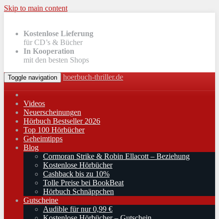
Skip to main content
Kostenlose Lieferung
für CD’s & Bücher
In Kooperation
mit den besten Shops
hoerbuch-thriller.de
Toggle navigation
Videos
Neuerscheinungen
Hörbuch Bestseller 2026
Top 100 Hörbücher
Geheimtipps
Blog
Cormoran Strike & Robin Ellacott – Beziehung
Kostenlose Hörbücher
Cashback bis zu 10%
Tolle Preise bei BookBeat
Hörbuch Schnäppchen
Gutscheine
Audible für nur 0,99 €
Kostenlose Hörbücher – Gutschein