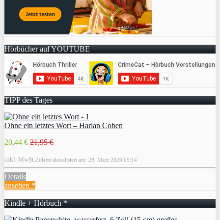
Hörbücher auf YOUTUBE
TIPP des Tages
Ohne ein letztes Wort – Harlan Coben
20,44 €
21,95 €
inkl. MwSt.
Zuletzt aktualisiert am: 29. März 2026 09:14
Details
ansehen *
Kindle + Hörbuch *