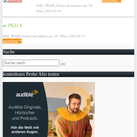
ansehen *
inkl. MwSt.
Zuletzt aktualisiert am: 29.
März 2026 04:14
19,21 €
ab
inkl. MwSt.
Zuletzt aktualisiert am: 29. März 2026 04:14
ansehen *
Suche
kostenloses Probe Abo testen