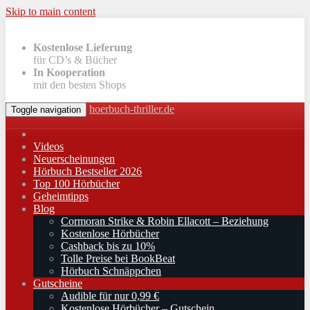
Skip to main content
Kostenlose Lieferung
für CD’s & Bücher
In Kooperation
mit den besten Shops
hoerbuch-thriller.de
Toggle navigation
Videos
Neuerscheinungen
Hörbuch Bestseller 2026
Top 100 Hörbücher
Geheimtipps
Blog
Cormoran Strike & Robin Ellacott – Beziehung
Kostenlose Hörbücher
Cashback bis zu 10%
Tolle Preise bei BookBeat
Hörbuch Schnäppchen
Gutscheine
Audible für nur 0,99 €
Kostenlose Hörbücher – Gutschein