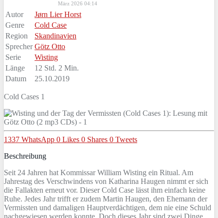
März 2026 04:14
Autor
Jørn Lier Horst
Genre
Cold Case
Region
Skandinavien
Sprecher
Götz Otto
Serie
Wisting
Länge
12 Std. 2 Min.
Datum
25.10.2019
Cold Cases 1
1337
WhatsApp
0
Likes
0
Shares
0
Tweets
Beschreibung
Seit 24 Jahren hat Kommissar William Wisting ein Ritual. Am
Jahrestag des Verschwindens von Katharina Haugen nimmt er sich
die Fallakten erneut vor. Dieser Cold Case lässt ihm einfach keine
Ruhe. Jedes Jahr trifft er zudem Martin Haugen, den Ehemann der
Vermissten und damaligen Hauptverdächtigen, dem nie eine Schuld
nachgewiesen werden konnte. Doch dieses Jahr sind zwei Dinge