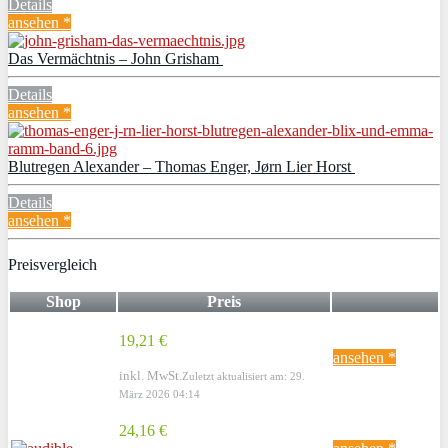
Details
ansehen *
Das Vermächtnis – John Grisham
Details
ansehen *
Blutregen Alexander – Thomas Enger, Jørn Lier Horst
Details
ansehen *
Preisvergleich
Shop
Preis
19,21 €
ansehen *
inkl. MwSt.
Zuletzt aktualisiert am: 29.
März 2026 04:14
24,16 €