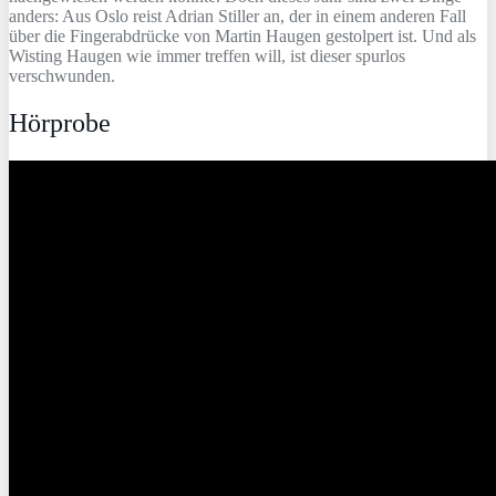
anders: Aus Oslo reist Adrian Stiller an, der in einem anderen Fall
über die Fingerabdrücke von Martin Haugen gestolpert ist. Und als
Wisting Haugen wie immer treffen will, ist dieser spurlos
verschwunden.
Hörprobe