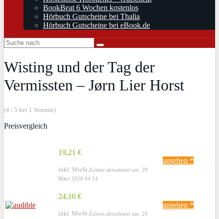
BookBeat 6 Wochen kostenlos
Hörbuch Gutscheine bei Thalia
Hörbuch Gutscheine bei eBook.de
Wisting und der Tag der
Vermissten – Jørn Lier Horst
(4 / 5 bei 1 Stimme)
Preisvergleich
19,21 €
ansehen *
inkl. MwSt.
Zuletzt aktualisiert am: 29.
März 2026 04:14
24,16 €
ansehen *
inkl. MwSt.
Zuletzt aktualisiert am: 29.