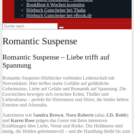
BookBeat 6 Wochen kostenlos
Hörbuch Gutscheine bei Thalia
Hörbuch Gutscheine bei eBook.de
Romantic Suspense
Romantic Suspense – Liebe trifft auf
Spannung
Romantic-Suspense-Hörbücher verbinden Leidenschaft mit
Nervenkitzel. Hier treffen starke Gefühle auf gefährliche
Geheimnisse, Liebe auf Gefahr und Romantik auf Spannung. Die
Geschichten bewegen sich zwischen Krimi, Thriller und
Liebesdrama – perfekt für Hörerinnen und Hörer, die beides lieben:
Emotion und Adrenalin.
Autorinnen wie
Sandra Brown
,
Nora Roberts
(alias
J.D. Robb
)
und
Karen Rose
prägen das Genre mit ihren intensiven
Erzählungen über Liebe, Verrat und Risiko. Die Heldinnen sind
mutig, die Helden geheimnisvoll – und die Handlung bleibt bis zum