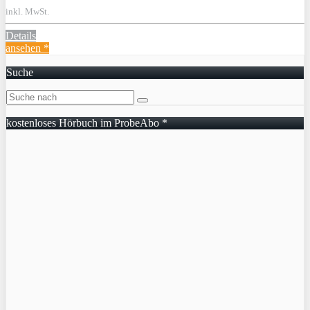
inkl. MwSt.
Details
ansehen *
Suche
kostenloses Hörbuch im ProbeAbo *