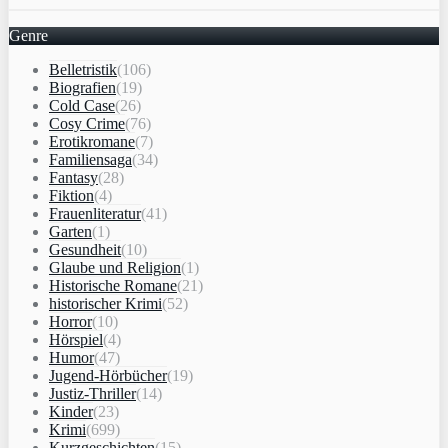
Genre
Belletristik
(106)
Biografien
(19)
Cold Case
(26)
Cosy Crime
(76)
Erotikromane
(7)
Familiensaga
(34)
Fantasy
(28)
Fiktion
(4)
Frauenliteratur
(41)
Garten
(1)
Gesundheit
(10)
Glaube und Religion
(1)
Historische Romane
(21)
historischer Krimi
(52)
Horror
(10)
Hörspiel
(4)
Humor
(47)
Jugend-Hörbücher
(19)
Justiz-Thriller
(14)
Kinder
(23)
Krimi
(699)
Kurzgeschichten
(15)