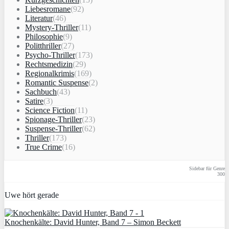
Liebesromane
(92)
Literatur
(46)
Mystery-Thriller
(11)
Philosophie
(9)
Politthriller
(27)
Psycho-Thriller
(173)
Rechtsmedizin
(29)
Regionalkrimis
(169)
Romantic Suspense
(2)
Sachbuch
(43)
Satire
(3)
Science Fiction
(11)
Spionage-Thriller
(23)
Suspense-Thriller
(62)
Thriller
(173)
True Crime
(16)
Sidebar für Genre
300
Uwe hört gerade
Knochenkälte: David Hunter, Band 7 – Simon Beckett