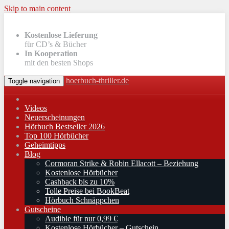
Skip to main content
Kostenlose Lieferung
für CD’s & Bücher
In Kooperation
mit den besten Shops
hoerbuch-thriller.de
Toggle navigation
Videos
Neuerscheinungen
Hörbuch Bestseller 2026
Top 100 Hörbücher
Geheimtipps
Blog
Cormoran Strike & Robin Ellacott – Beziehung
Kostenlose Hörbücher
Cashback bis zu 10%
Tolle Preise bei BookBeat
Hörbuch Schnäppchen
Gutscheine
Audible für nur 0,99 €
Kostenlose Hörbücher – Gutschein