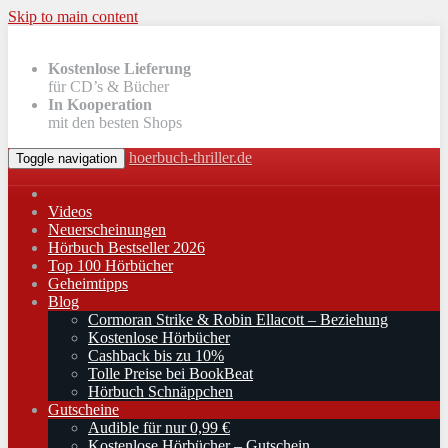
Skip to main content
Kostenlose Lieferung
für CD’s & Bücher
In Kooperation
mit den besten Shops
hoerbuch-thriller.de
Toggle navigation
Videos
Neuerscheinungen
Hörbuch Bestseller 2026
Top 100 Hörbücher
Geheimtipps
Blog
Cormoran Strike & Robin Ellacott – Beziehung
Kostenlose Hörbücher
Cashback bis zu 10%
Tolle Preise bei BookBeat
Hörbuch Schnäppchen
Gutscheine
Audible für nur 0,99 €
Kostenlose Hörbücher – Gutschein