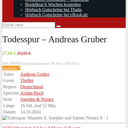
BookBeat 6 Wochen kostenlos
Hörbuch Gutscheine bei Thalia
Hörbuch Gutscheine bei eBook.de
Todesspur – Andreas Gruber
27,88 €
29,95 €
inkl. MwSt.
Zuletzt aktualisiert am: 29. März 2026 04:35
ansehen *
Autor
Andreas Gruber
Genre
Thriller
Region
Deutschland
Sprecher
Achim Buch
Serie
Sneijder & Nemez
Länge
16 Std. und 52 Min.
Datum
14.10.2024