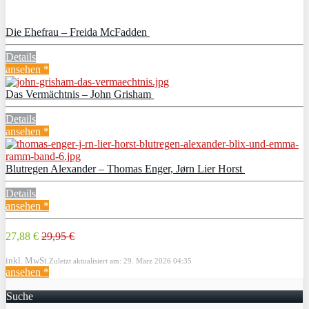
Die Ehefrau – Freida McFadden
Details
ansehen *
Das Vermächtnis – John Grisham
Details
ansehen *
Blutregen Alexander – Thomas Enger, Jørn Lier Horst
Details
ansehen *
27,88 €
29,95 €
inkl. MwSt.
Zuletzt aktualisiert am: 29. März 2026 04:35
ansehen *
Suche