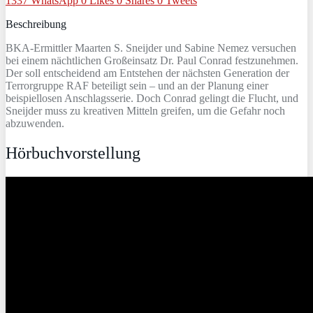
1337
WhatsApp
0
Likes
0
Shares
0
Tweets
Beschreibung
BKA-Ermittler Maarten S. Sneijder und Sabine Nemez versuchen
bei einem nächtlichen Großeinsatz Dr. Paul Conrad festzunehmen.
Der soll entscheidend am Entstehen der nächsten Generation der
Terrorgruppe RAF beteiligt sein – und an der Planung einer
beispiellosen Anschlagsserie. Doch Conrad gelingt die Flucht, und
Sneijder muss zu kreativen Mitteln greifen, um die Gefahr noch
abzuwenden.
Hörbuchvorstellung