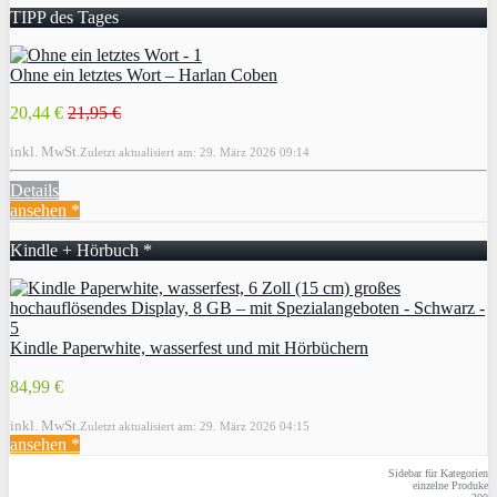
TIPP des Tages
Ohne ein letztes Wort – Harlan Coben
20,44 €
21,95 €
inkl. MwSt.
Zuletzt aktualisiert am: 29. März 2026 09:14
Details
ansehen *
Kindle + Hörbuch *
Kindle Paperwhite, wasserfest und mit Hörbüchern
84,99 €
inkl. MwSt.
Zuletzt aktualisiert am: 29. März 2026 04:15
ansehen *
Sidebar für Kategorien
einzelne Produke