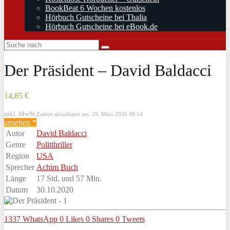
BookBeat 6 Wochen kostenlos
Hörbuch Gutscheine bei Thalia
Hörbuch Gutscheine bei eBook.de
Der Präsident – David Baldacci
14,85 €
inkl. MwSt.
Zuletzt aktualisiert am: 29. März 2026 08:14
ansehen *
Autor
David Baldacci
Genre
Politthriller
Region
USA
Sprecher
Achim Buch
Länge
17 Std. und 57 Min.
Datum
30.10.2020
1337
WhatsApp
0
Likes
0
Shares
0
Tweets