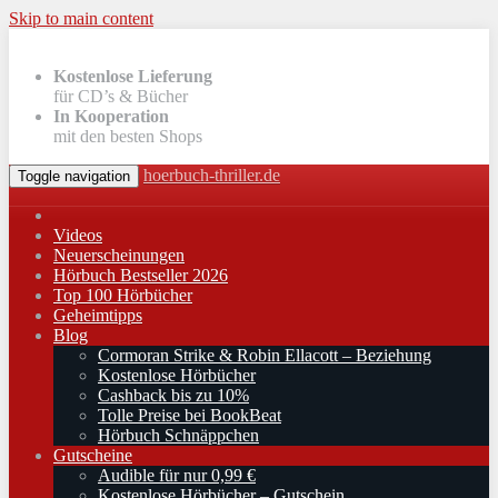
Skip to main content
Kostenlose Lieferung
für CD’s & Bücher
In Kooperation
mit den besten Shops
hoerbuch-thriller.de
Toggle navigation
Videos
Neuerscheinungen
Hörbuch Bestseller 2026
Top 100 Hörbücher
Geheimtipps
Blog
Cormoran Strike & Robin Ellacott – Beziehung
Kostenlose Hörbücher
Cashback bis zu 10%
Tolle Preise bei BookBeat
Hörbuch Schnäppchen
Gutscheine
Audible für nur 0,99 €
Kostenlose Hörbücher – Gutschein