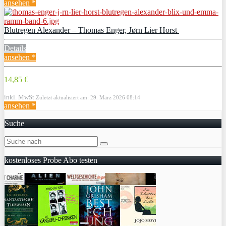
ansehen *
Blutregen Alexander – Thomas Enger, Jørn Lier Horst
Details
ansehen *
14,85 €
inkl. MwSt.
Zuletzt aktualisiert am: 29. März 2026 08:14
ansehen *
Suche
kostenloses Probe Abo testen