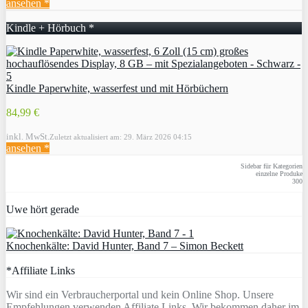
ansehen *
Kindle + Hörbuch *
Kindle Paperwhite, wasserfest und mit Hörbüchern
84,99 €
inkl. MwSt.
Zuletzt aktualisiert am: 29. März 2026 04:15
ansehen *
Sidebar für Kategorien
einzelne Produke
300
Uwe hört gerade
Knochenkälte: David Hunter, Band 7 – Simon Beckett
*Affiliate Links
Wir sind ein Verbraucherportal und kein Online Shop. Unsere
Empfehlungen verwenden Affiliate Links. Wir bekommen daher im