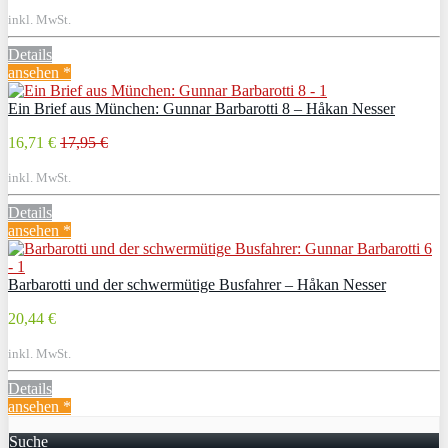
inkl. MwSt.
Details
ansehen *
Ein Brief aus München: Gunnar Barbarotti 8 – Håkan Nesser
16,71 €
17,95 €
inkl. MwSt.
Details
ansehen *
Barbarotti und der schwermütige Busfahrer – Håkan Nesser
20,44 €
inkl. MwSt.
Details
ansehen *
Suche