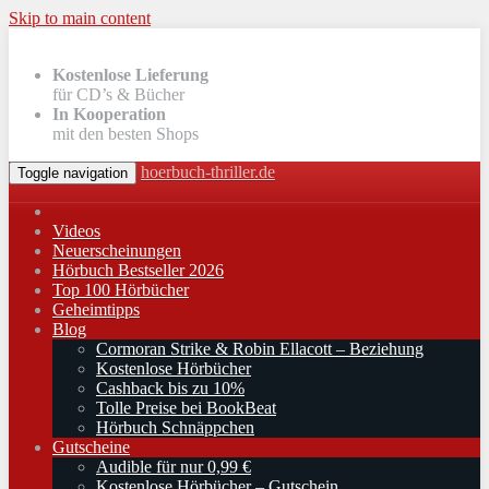
Skip to main content
Kostenlose Lieferung
für CD’s & Bücher
In Kooperation
mit den besten Shops
hoerbuch-thriller.de
Toggle navigation
Videos
Neuerscheinungen
Hörbuch Bestseller 2026
Top 100 Hörbücher
Geheimtipps
Blog
Cormoran Strike & Robin Ellacott – Beziehung
Kostenlose Hörbücher
Cashback bis zu 10%
Tolle Preise bei BookBeat
Hörbuch Schnäppchen
Gutscheine
Audible für nur 0,99 €
Kostenlose Hörbücher – Gutschein