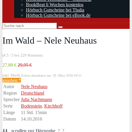
BookBeat 6 Wochen kostenlos
Hörbuch Gutscheine bei Thalia
Hörbuch Gutscheine bei eBook.de
Im Wald – Nele Neuhaus
(4.5 / 5 bei 229 Stimmen)
27,88 €
29,95 €
inkl. MwSt.
Zuletzt aktualisiert am: 29. März 2026 04:11
ansehen *
Autor
Nele Neuhaus
Region
Deutschland
Sprecher
Julia Nachtmann
Serie
Bodenstein
,
Kirchhoff
Länge
11 Std. 15min
Datum
14.10.2016
⬇️⬇️
scrollen zur Hörprobe
? ?