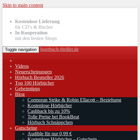
Skip to main content
Kostenlose Lieferung
für CD’s & Bücher
In Kooperation
mit den besten Shops
hoerbuch-thriller.de
Toggle navigation
Videos
Neuerscheinungen
Hörbuch Bestseller 2026
Top 100 Hörbücher
Geheimtipps
Blog
Cormoran Strike & Robin Ellacott – Beziehung
Kostenlose Hörbücher
Cashback bis zu 10%
Tolle Preise bei BookBeat
Hörbuch Schnäppchen
Gutscheine
Audible für nur 0,99 €
Kostenlose Hörbücher – Gutschein