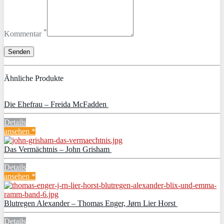
*
Kommentar
Ähnliche Produkte
Die Ehefrau – Freida McFadden
Details
ansehen *
Das Vermächtnis – John Grisham
Details
ansehen *
Blutregen Alexander – Thomas Enger, Jørn Lier Horst
Details