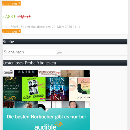
ansehen *
27,88 €
29,95 €
inkl. MwSt.
Zuletzt aktualisiert am: 29. März 2026 04:11
ansehen *
Suche
kostenloses Probe Abo testen