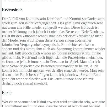
Rezension:
Der 8. Fall von Kommissarin Kirchhoff und Kommissar Bodenstein
spielt zum Teil in der Vergangenheit. Das gefällt mir eigentlich sehr
gut wenn alte Fälle wieder aufgerollt werden. Diese Hörbuch ist
meiner Meinung nach jedoch ist nicht das Beste von Nele Neuhaus.
Es ist für den Zuhöhrer schnell klar, das der erste Verdächtige nicht
der Mörder sein wird. Denn diese Person einem trotz seiner
kriminellen Vergangenheit sympatisch. Er möchte sein Leben
ändern und das nimmt ihm auch ab. Spannung kommt immer wieder
mal auf, fällt jedoch auch wieder ab. So ein richtiges Krimi Finale
gibt es nicht. Nach und nach fügen sich die Puzzelstein aneinander,
es kommen jedoch immer mehr Personen ins Spiel. Man oder ich
hatte Schwierigkeiten die Personen auseinander zu halten. Auch
konnte ich mir nicht merken wer da alles ermordet wurde. Mag sein
das man im Buch besser folgen kann, ich jedoch wußte zum Ende
gar nicht wer der Mörder war. Die letzte Stunde habe ich mir
deshalb noch einmal angehört.
Fazit:
Wer einen spannenden Krimi erwartet wird enttäuscht sein, wer gute
Unterhaltung sucht und eine logische Story ist jedoch gut bedient.