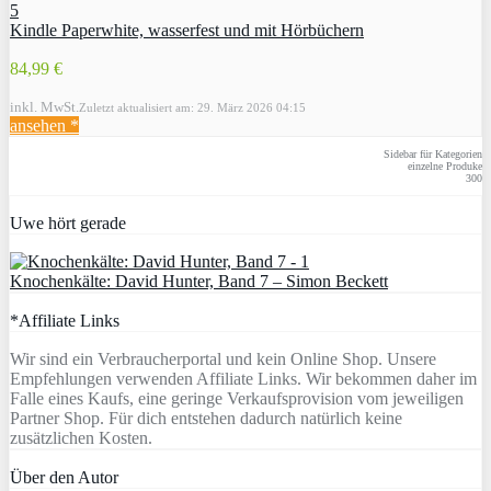
Kindle Paperwhite, wasserfest und mit Hörbüchern
84,99 €
inkl. MwSt.
Zuletzt aktualisiert am: 29. März 2026 04:15
ansehen *
Sidebar für Kategorien
einzelne Produke
300
Uwe hört gerade
Knochenkälte: David Hunter, Band 7 – Simon Beckett
*Affiliate Links
Wir sind ein Verbraucherportal und kein Online Shop. Unsere
Empfehlungen verwenden Affiliate Links. Wir bekommen daher im
Falle eines Kaufs, eine geringe Verkaufsprovision vom jeweiligen
Partner Shop. Für dich entstehen dadurch natürlich keine
zusätzlichen Kosten.
Über den Autor